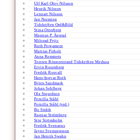
Ulf Karl Olov Nilsson
Henrik Nilsson
Lennart Nilsson
Jan Norming
Tidskriften Ord&Bild
Stina Otterberg
Magnus P. Ängsal
Milorad Pejic
Ruth Pergament
Mattias Pirholt
Anna Remmets
Torsten Rönnerstrand Tidskriften Medusa
Ervin Rosenberg
Fredrik Rosvall
Hans-Ingvar Roth
Björn Sandmark
Johan Sehlberg
Ola Sigurdson
Pernilla Ståhl
Pernilla Ståhl (red.)
Bo Stråth
Ragnar Strömberg
Stig Strömholm
Fredrik Svenaeus
Jayne Svenungsson
Jan Henrik Swahn