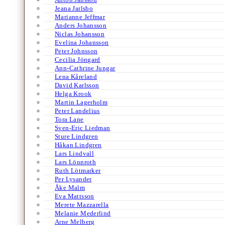
Jeana Jarlsbo
Marianne Jeffmar
Anders Johansson
Niclas Johansson
Evelina Johansson
Peter Johnsson
Cecilia Jöngard
Ann-Cathrine Jungar
Lena Kåreland
David Karlsson
Helga Krook
Martin Lagerholm
Peter Landelius
Tora Lane
Sven-Eric Liedman
Sture Lindgren
Håkan Lindgren
Lars Lindvall
Lars Lönnroth
Ruth Lötmarker
Per Lysander
Åke Malm
Eva Mattsson
Merete Mazzarella
Melanie Mederlind
Arne Melberg