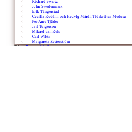
Richard Swartz
John Swedenmark
Erik Tängerstad
Cecilia Rodéhn och Hedvig Mårdh Tidskriften Medusa
Per Arne Tjäder
Jarl Torgerson
Mikael van Reis
Carl Wilén
Margareta Zetterström
Efter:
Datum /
A-Ö
Böcker
Essäer
Filosofi
Historia
Religion
Samhälle
Tyska
”Vår religion är förnuftet”
Om feministen Louise Dittmar
Av
Anton Jansson
23 februari 2024
I Anton Jansons tredje och avslutande del i serien om tre tyska feminist
menade hon att Gud och…
Böcker
Essäer
Europa
Religion
Samhälle
Tyska