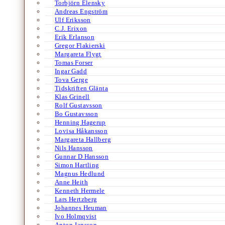
Torbjörn Elensky
Andreas Engström
Ulf Eriksson
C.J. Erixon
Erik Erlanson
Gregor Flakierski
Margareta Flygt
Tomas Forser
Ingar Gadd
Tova Gerge
Tidskriften Glänta
Klas Grinell
Rolf Gustavsson
Bo Gustavsson
Henning Hagerup
Lovisa Håkansson
Margareta Hallberg
Nils Hansson
Gunnar D Hansson
Simon Hartling
Magnus Hedlund
Anne Heith
Kenneth Hermele
Lars Hertzberg
Johannes Heuman
Ivo Holmqvist
Anton Jansson