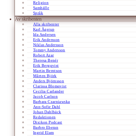
Religion
Samhälle
Språk
Av skribenten
Alla skribenter
Karl Ågerup
Ida Andersen
Erik Andersson
Niklas Andersson
Tommy Andersson
Robert Azar
Theresa Benér
Erik Bergqvist
Martin Berntson
Mårten Björk
Anders Björnsson
Clarissa Blomqvist
Cecilia Carlander
Jacob Carlson
Barbara Czarniawska
Ann-Sofie Dahl
Johan Dahlbäck
Redaktionen
Dixikon Podcast
Barbro Eberan
Ingrid Elam