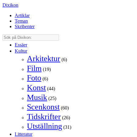
Dixikon
Artiklar
Teman
Skribenter
Essäer
Kultur
Arkitektur
(6)
Film
(19)
Foto
(6)
Konst
(44)
Musik
(25)
Scenkonst
(60)
Tidskrifter
(26)
Utställning
(31)
Litteratur