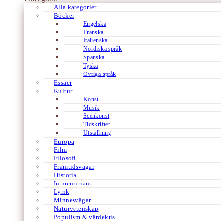
Alla kategorier
Böcker
Engelska
Franska
Italienska
Nordiska språk
Spanska
Tyska
Övriga språk
Essäer
Kultur
Konst
Musik
Scenkonst
Tidskrifter
Utställning
Europa
Film
Filosofi
Framtidsvägar
Historia
In memoriam
Lyrik
Minnesvägar
Naturvetenskap
Populism & värdekris