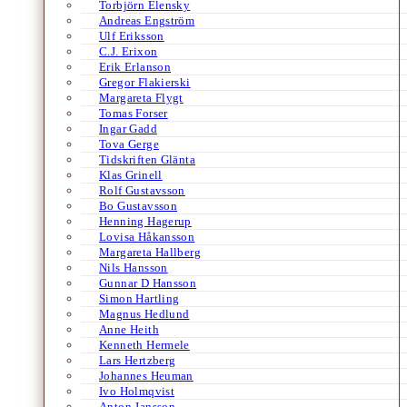
Torbjörn Elensky
Andreas Engström
Ulf Eriksson
C.J. Erixon
Erik Erlanson
Gregor Flakierski
Margareta Flygt
Tomas Forser
Ingar Gadd
Tova Gerge
Tidskriften Glänta
Klas Grinell
Rolf Gustavsson
Bo Gustavsson
Henning Hagerup
Lovisa Håkansson
Margareta Hallberg
Nils Hansson
Gunnar D Hansson
Simon Hartling
Magnus Hedlund
Anne Heith
Kenneth Hermele
Lars Hertzberg
Johannes Heuman
Ivo Holmqvist
Anton Jansson