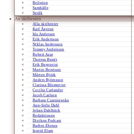
Religion
Samhälle
Språk
Av skribenten
Alla skribenter
Karl Ågerup
Ida Andersen
Erik Andersson
Niklas Andersson
Tommy Andersson
Robert Azar
Theresa Benér
Erik Bergqvist
Martin Berntson
Mårten Björk
Anders Björnsson
Clarissa Blomqvist
Cecilia Carlander
Jacob Carlson
Barbara Czarniawska
Ann-Sofie Dahl
Johan Dahlbäck
Redaktionen
Dixikon Podcast
Barbro Eberan
Ingrid Elam