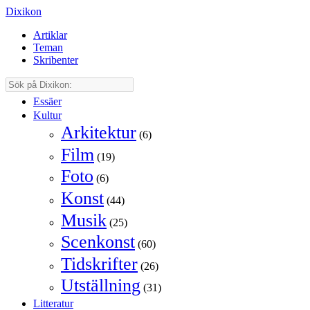
Dixikon
Artiklar
Teman
Skribenter
Essäer
Kultur
Arkitektur
(6)
Film
(19)
Foto
(6)
Konst
(44)
Musik
(25)
Scenkonst
(60)
Tidskrifter
(26)
Utställning
(31)
Litteratur