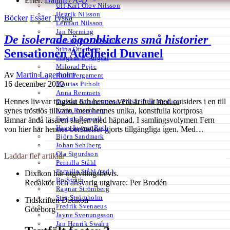
Efter:
Datum /
A-Ö
Ulf Karl Olov Nilsson
Henrik Nilsson
Böcker
Essäer
Tyska
Lennart Nilsson
Jan Norming
De isolerade ögonblickens små historier
Tidskriften Ord&Bild
Stina Otterberg
Sensationen Adelheid Duvanel
Magnus P. Ängsal
Milorad Pejic
Av
Martin Lagerholm
Ruth Pergament
16 december 2022
Mattias Pirholt
Anna Remmets
Hennes liv var tragiskt och hennes verk är fullt med outsiders i en till
Torsten Rönnerstrand Tidskriften Medusa
Ervin Rosenberg
synes tröstlös tillvaro, men hennes unika, konstfulla kortprosa
Fredrik Rosvall
lämnar ändå läsaren slagen med häpnad. I samlingsvolymen Fern
Hans-Ingvar Roth
von hier har hennes berättelser gjorts tillgängliga igen. Med…
Björn Sandmark
Johan Sehlberg
Ola Sigurdson
Laddar fler artiklar
Pernilla Ståhl
Pernilla Ståhl (red.)
Dixikon har utgivningsbevis.
Bo Stråth
Redaktör och ansvarig utgivare: Per Brodén
Ragnar Strömberg
Stig Strömholm
Tidskriften Dixikon
Fredrik Svenaeus
Göteborg
Jayne Svenungsson
Jan Henrik Swahn