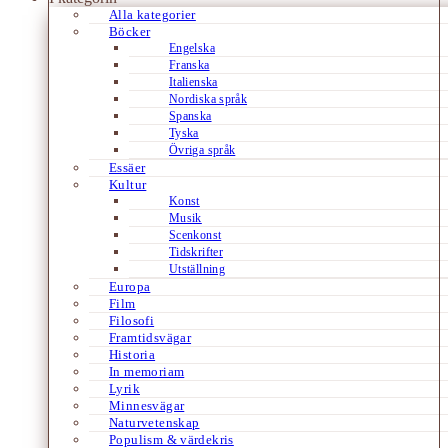
Alla kategorier
Böcker
Engelska
Franska
Italienska
Nordiska språk
Spanska
Tyska
Övriga språk
Essäer
Kultur
Konst
Musik
Scenkonst
Tidskrifter
Utställning
Europa
Film
Filosofi
Framtidsvägar
Historia
In memoriam
Lyrik
Minnesvägar
Naturvetenskap
Populism & värdekris