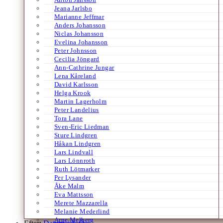
Jeana Jarlsbo
Marianne Jeffmar
Anders Johansson
Niclas Johansson
Evelina Johansson
Peter Johnsson
Cecilia Jöngard
Ann-Cathrine Jungar
Lena Kåreland
David Karlsson
Helga Krook
Martin Lagerholm
Peter Landelius
Tora Lane
Sven-Eric Liedman
Sture Lindgren
Håkan Lindgren
Lars Lindvall
Lars Lönnroth
Ruth Lötmarker
Per Lysander
Åke Malm
Eva Mattsson
Merete Mazzarella
Melanie Mederlind
Arne Melberg