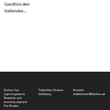
Gardfors den
italienske
renässanskonstnären
Paolo Uccello, hans
måleri, hans fåglar och
hästar och inte minst
hans storverk,
triptyken La Battaglia
di San Romano, vars
tre delar idag finns på
tre museer i…
Dixikon har
Tidskriften Dixikon
Kontakt:
utgivningsbevis.
Göteborg
redaktionen@dixikon.se
Redaktör och
ansvarig utgivare:
Per Brodén