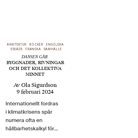
ARKITEKTUR
BÖCKER
ENGELSKA
ESSÄER
FRANSKA
SAMHÄLLE
DANSEN GÅR
BYGGNADER, RIVNINGAR
OCH DET KOLLEKTIVA
MINNET
Av
Ola Sigurdson
9 februari 2024
Internationellt fordras
i klimatkrisens spår
numera ofta en
hållbarhetskalkyl för
att få riva ett hus. Så