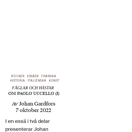
inte här. En av de
senaste
uppmärksammade
och kontroversiella
rivningarna gällde
gamla Flickläroverket i
Göteborg. Att en
rivning inte bara
innebär en förlust av…
BÖCKER
ESSÄER
FRANSKA
HISTORIA
ITALIENSKA
KONST
FÅGLAR OCH HÄSTAR
OM PAOLO UCCELLO (I)
Av
Johan Gardfors
7 oktober 2022
I en essä i två delar
presenterar Johan