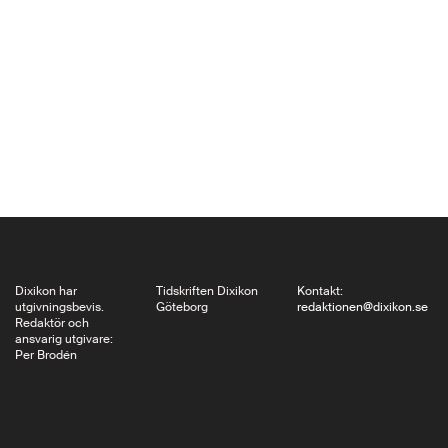
visa hur forskning
inom andra områden
påverkar arkitekters
arbete. På den första
av dem, Levende
strukturer, har tre
utställare som arbetar
med inspiration och
kunskap från…
Dixikon har
Tidskriften Dixikon
Kontakt:
utgivningsbevis.
Göteborg
redaktionen@dixikon.se
Redaktör och
ansvarig utgivare:
Per Brodén