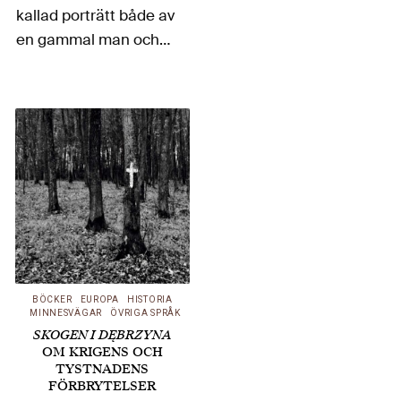
kallad porträtt både av
en gammal man och
av en gammal rabbi –
anses numera
föreställa den för sin
tid enastående
Johann Amos
Comenius (Komenský
på tjeckiska), filosof,
teolog och inte minst
pedagog, som…
BÖCKER
EUROPA
HISTORIA
MINNESVÄGAR
ÖVRIGA SPRÅK
SKOGEN I DĘBRZYNA
OM KRIGENS OCH
TYSTNADENS
FÖRBRYTELSER