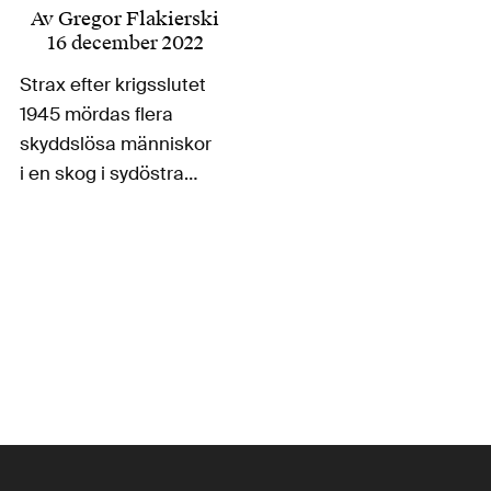
Av
Gregor Flakierski
16 december 2022
Strax efter krigsslutet
1945 mördas flera
skyddslösa människor
i en skog i sydöstra
Polen. ”Alla” visste
vilka mördarna var,
vilka banditgäng de
tillhörde, men ingen
berättade. Vad hände
egentligen och varför
denna tystnadskultur?
Den prisbelönte
polske journalisten
Rafał Hetman