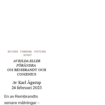
samtidigt, har blivit en
alldeles egen genre,
med böcker av bland
andra Florian Illies och
Uwe Wittstock. Den
tyske historikern och
författaren Oliver
Hilmes,…
BÖCKER
FRANSKA
HISTORIA
KONST
AVBILDA ELLER
FÖRÄNDRA
OM REMBRANDT OCH
COMENIUS
Av
Karl Ågerup
24 februari 2023
En av Rembrandts
senare målningar –