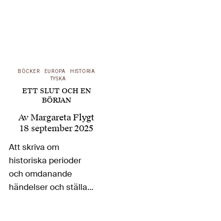
BÖCKER
EUROPA
HISTORIA
TYSKA
ETT SLUT OCH EN
BÖRJAN
Av
Margareta Flygt
18 september 2025
Att skriva om
historiska perioder
och omdanande
händelser och ställa
dem mot det
vardagliga som hände