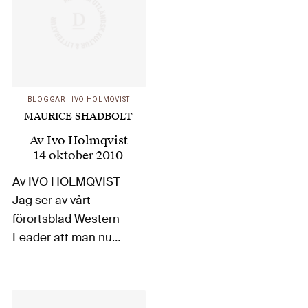
BLOGGAR
IVO HOLMQVIST
MAURICE SHADBOLT
Av
Ivo Holmqvist
14 oktober 2010
Av IVO HOLMQVIST
Jag ser av vårt
förortsblad Western
Leader att man nu
äntligen tycks komma
till skott i fråga om
författaren Maurice