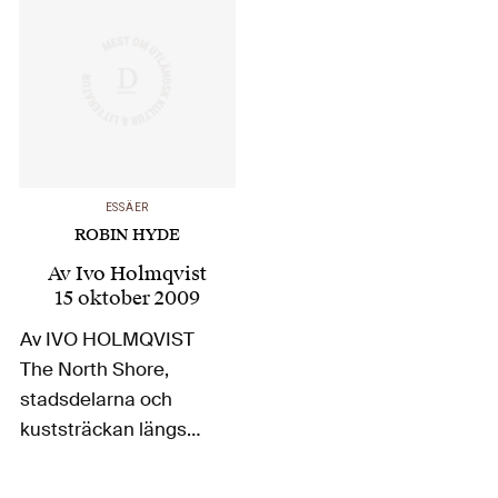
Shadbolts hem på
Arapito Road,…
ESSÄER
ROBIN HYDE
Av
Ivo Holmqvist
15 oktober 2009
Av IVO HOLMQVIST
The North Shore,
stadsdelarna och
kuststräckan längs
olika Bays i de norra
delarna av Auckland,