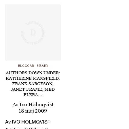
har varit tillhåll för en
stor mängd författare
under årens lopp,
också innan den
stora…
BLOGGAR
ESSÄER
AUTHORS DOWN UNDER:
KATHERINE MANSFIELD,
FRANK SARGESON,
JANET FRAME, MED
FLERA…
Av
Ivo Holmqvist
18 maj 2009
Av IVO HOLMQVIST