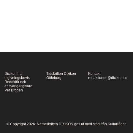
utgångspunkt i två
aktuella böcker visar
Erik Tängerstad hur
denna övergång varit
mer komplex än vad
som vanligtvis antagits.
Landet är…
Dixikon har
Tidskriften Dixikon
Kontakt:
utgivningsbevis.
Göteborg
redaktionen@dixikon.se
Redaktör och
ansvarig utgivare:
Per Brodén
© Copyright 2026. Nättidskriften DIXIKON ges ut med stöd från Kulturrådet.