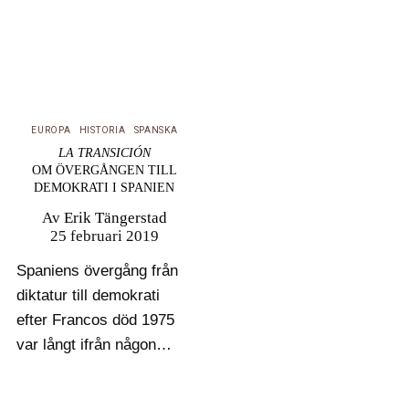
EUROPA
HISTORIA
SPANSKA
LA TRANSICIÓN
OM ÖVERGÅNGEN TILL
DEMOKRATI I SPANIEN
Av
Erik Tängerstad
25 februari 2019
Spaniens övergång från
diktatur till demokrati
efter Francos död 1975
var långt ifrån någon
automatisk eller rätlinjig
process. Med