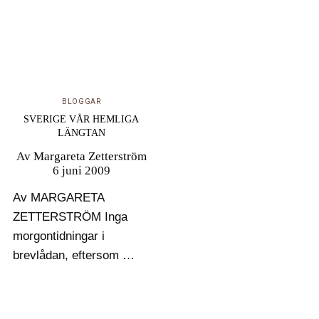
BLOGGAR
SVERIGE VÅR HEMLIGA
LÄNGTAN
Av
Margareta Zetterström
6 juni 2009
Av MARGARETA
ZETTERSTRÖM Inga
morgontidningar i
brevlådan, eftersom det
är helgdag. I stället
vaknar jag till idel
svensk musik i radions