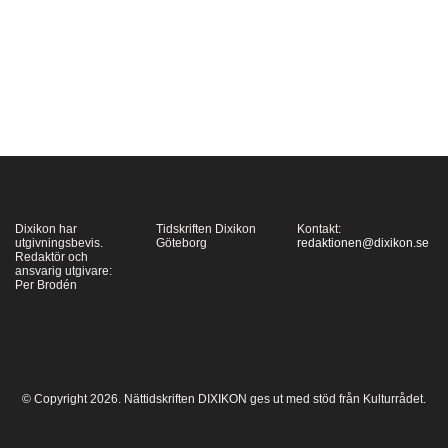
P2: Lars-Erik Larssons
Pastoralsvit, Hugo
Alfvén, Wilhelm
Peterson-Bergers Intåg
i sommarhagen, Franz
Berwald, Jussi Björling
sjungande Till havs,
Jan…
Dixikon har
Tidskriften Dixikon
Kontakt:
utgivningsbevis.
Göteborg
redaktionen@dixikon.se
Redaktör och
ansvarig utgivare:
Per Brodén
© Copyright 2026. Nättidskriften DIXIKON ges ut med stöd från Kulturrådet.