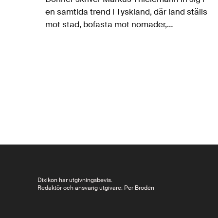
en samtida trend i Tyskland, där land ställs
mot stad, bofasta mot nomader,
somewheres mot anywheres. Magnus
Ängsal skriver om en bok där vargskräck,
känslan…
Dixikon har utgivningsbevis.
Redaktör och ansvarig utgivare: Per Brodén