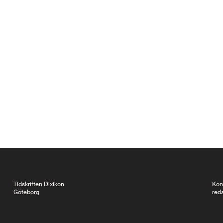
Tidskriften Dixikon
Kon
Göteborg
red