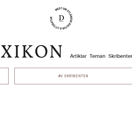
Dixikon
Artiklar
Teman
Skribente
AV SKRIBENTEN