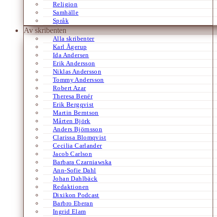
Religion
Samhälle
Språk
Av skribenten
Alla skribenter
Karl Ågerup
Ida Andersen
Erik Andersson
Niklas Andersson
Tommy Andersson
Robert Azar
Theresa Benér
Erik Bergqvist
Martin Berntson
Mårten Björk
Anders Björnsson
Clarissa Blomqvist
Cecilia Carlander
Jacob Carlson
Barbara Czarniawska
Ann-Sofie Dahl
Johan Dahlbäck
Redaktionen
Dixikon Podcast
Barbro Eberan
Ingrid Elam