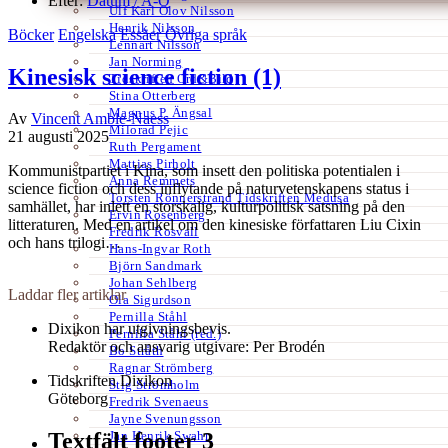
Efter:
Datum /
A-Ö
Ulf Karl Olov Nilsson
Henrik Nilsson
Böcker
Engelska
Essäer
Övriga språk
Lennart Nilsson
Jan Norming
Kinesisk science fiction (1)
Tidskriften Ord&Bild
Stina Otterberg
Magnus P. Ängsal
Av
Vincent Amble-Naess
Milorad Pejic
21 augusti 2025
Ruth Pergament
Mattias Pirholt
Kommunistpartiet i Kina, som insett den politiska potentialen i
Anna Remmets
science fiction och dess inflytande på naturvetenskapens status i
Torsten Rönnerstrand Tidskriften Medusa
samhället, har inlett en storskalig, kulturpolitisk satsning på den
Ervin Rosenberg
litteraturen. Med en artikel om den kinesiske författaren Liu Cixin
Fredrik Rosvall
och hans trilogi…
Hans-Ingvar Roth
Björn Sandmark
Johan Sehlberg
Laddar fler artiklar
Ola Sigurdson
Pernilla Ståhl
Dixikon har utgivningsbevis.
Pernilla Ståhl (red.)
Redaktör och ansvarig utgivare: Per Brodén
Bo Stråth
Ragnar Strömberg
Tidskriften Dixikon
Stig Strömholm
Göteborg
Fredrik Svenaeus
Jayne Svenungsson
Jan Henrik Swahn
Textfält footer 3