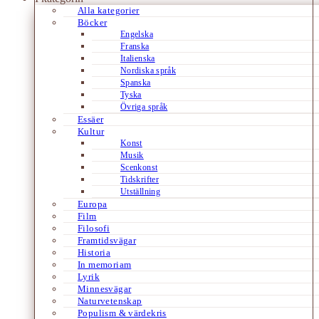
Alla kategorier
Böcker
Engelska
Franska
Italienska
Nordiska språk
Spanska
Tyska
Övriga språk
Essäer
Kultur
Konst
Musik
Scenkonst
Tidskrifter
Utställning
Europa
Film
Filosofi
Framtidsvägar
Historia
In memoriam
Lyrik
Minnesvägar
Naturvetenskap
Populism & värdekris