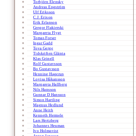
Torbjörn Elensky
Andreas Engström
Ulf Eriksson
C.J. Erixon
Erik Erlanson
Gregor Flakierski
Margareta Flygt
Tomas Forser
Ingar Gadd
Tova Gerge
Tidskriften Glänta
Klas Grinell
Rolf Gustavsson
Bo Gustavsson
Henning Hagerup
Lovisa Håkansson
Margareta Hallberg
Nils Hansson
Gunnar D Hansson
Simon Hartling
Magnus Hedlund
Anne Heith
Kenneth Hermele
Lars Hertzberg
Johannes Heuman
Ivo Holmqvist
Anton Jansson