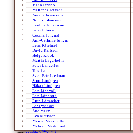
Jeana Jarlsbo
Marianne Jeffmar
Anders Johansson
Niclas Johansson
Evelina Johansson
Peter Johnsson
Cecilia Jöngard
Ann-Cathrine Jungar
Lena Kåreland
David Karlsson
Helga Krook
Martin Lagerholm
Peter Landelius
Tora Lane
Sven-Eric Liedman
Sture Lindgren
Håkan Lindgren
Lars Lindvall
Lars Lönnroth
Ruth Lötmarker
Per Lysander
Åke Malm
Eva Mattsson
Merete Mazzarella
Melanie Mederlind
Arne Melberg