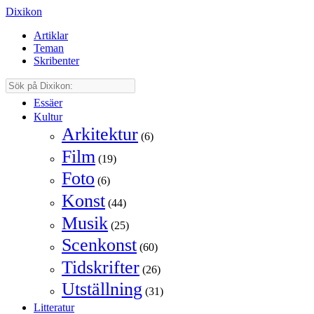
Dixikon
Artiklar
Teman
Skribenter
Essäer
Kultur
Arkitektur
(6)
Film
(19)
Foto
(6)
Konst
(44)
Musik
(25)
Scenkonst
(60)
Tidskrifter
(26)
Utställning
(31)
Litteratur