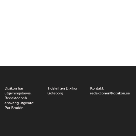
moraliska frågor där
olika förståelse av de
agerandes avsikter
bakom handlingarna
leder till skilda,
antagonistiska
reaktioner och
ställningstaganden.
Just Intention är
grundtemat i en
moralfilosofisk
Dixikon har
Tidskriften Dixikon
Kontakt:
utgivningsbevis.
Göteborg
redaktionen@dixikon.se
skrift av…
Redaktör och
ansvarig utgivare:
Per Brodén