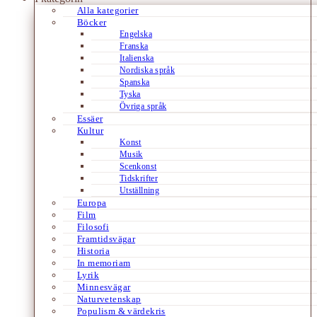
Alla kategorier
Böcker
Engelska
Franska
Italienska
Nordiska språk
Spanska
Tyska
Övriga språk
Essäer
Kultur
Konst
Musik
Scenkonst
Tidskrifter
Utställning
Europa
Film
Filosofi
Framtidsvägar
Historia
In memoriam
Lyrik
Minnesvägar
Naturvetenskap
Populism & värdekris