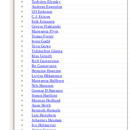
Torbjörn Elensky
Andreas Engström
Ulf Eriksson
C.J. Erixon
Erik Erlanson
Gregor Flakierski
Margareta Flygt
Tomas Forser
Ingar Gadd
Tova Gerge
Tidskriften Glänta
Klas Grinell
Rolf Gustavsson
Bo Gustavsson
Henning Hagerup
Lovisa Håkansson
Margareta Hallberg
Nils Hansson
Gunnar D Hansson
Simon Hartling
Magnus Hedlund
Anne Heith
Kenneth Hermele
Lars Hertzberg
Johannes Heuman
Ivo Holmqvist
Anton Jansson