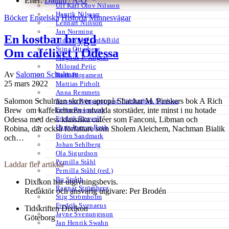
Efter:
Datum /
A-Ö
Ulf Karl Olov Nilsson
Henrik Nilsson
Böcker
Engelska
Historia
Minnesvägar
Lennart Nilsson
Jan Norming
En kostbar brygd
Tidskriften Ord&Bild
Stina Otterberg
Om cafélivet i Odessa
Magnus P. Ängsal
Milorad Pejic
Av
Salomon Schulman
Ruth Pergament
25 mars 2022
Mattias Pirholt
Anna Remmets
Salomon Schulman skriver apropå Shachar M. Pinskers bok A Rich
Torsten Rönnerstrand Tidskriften Medusa
Ervin Rosenberg
Brew om kaffekulturen i utvalda storstäder, inte minst i nu hotade
Fredrik Rosvall
Odessa med dess klassiska caféer som Fanconi, Libman och
Hans-Ingvar Roth
Robina, där också författare som Sholem Aleichem, Nachman Bialik
Björn Sandmark
och…
Johan Sehlberg
Ola Sigurdson
Pernilla Ståhl
Laddar fler artiklar
Pernilla Ståhl (red.)
Bo Stråth
Dixikon har utgivningsbevis.
Ragnar Strömberg
Redaktör och ansvarig utgivare: Per Brodén
Stig Strömholm
Fredrik Svenaeus
Tidskriften Dixikon
Jayne Svenungsson
Göteborg
Jan Henrik Swahn