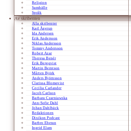
Religion
Samhälle
Språk
Av skribenten
Alla skribenter
Karl Ågerup
Ida Andersen
Erik Andersson
Niklas Andersson
Tommy Andersson
Robert Azar
Theresa Benér
Erik Bergqvist
Martin Berntson
Mårten Björk
Anders Björnsson
Clarissa Blomqvist
Cecilia Carlander
Jacob Carlson
Barbara Czarniawska
Ann-Sofie Dahl
Johan Dahlbäck
Redaktionen
Dixikon Podcast
Barbro Eberan
Ingrid Elam