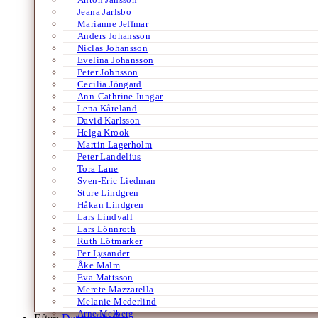
Jeana Jarlsbo
Marianne Jeffmar
Anders Johansson
Niclas Johansson
Evelina Johansson
Peter Johnsson
Cecilia Jöngard
Ann-Cathrine Jungar
Lena Kåreland
David Karlsson
Helga Krook
Martin Lagerholm
Peter Landelius
Tora Lane
Sven-Eric Liedman
Sture Lindgren
Håkan Lindgren
Lars Lindvall
Lars Lönnroth
Ruth Lötmarker
Per Lysander
Åke Malm
Eva Mattsson
Merete Mazzarella
Melanie Mederlind
Arne Melberg