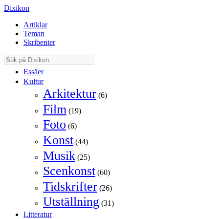
Dixikon
Artiklar
Teman
Skribenter
Essäer
Kultur
Arkitektur
(6)
Film
(19)
Foto
(6)
Konst
(44)
Musik
(25)
Scenkonst
(60)
Tidskrifter
(26)
Utställning
(31)
Litteratur