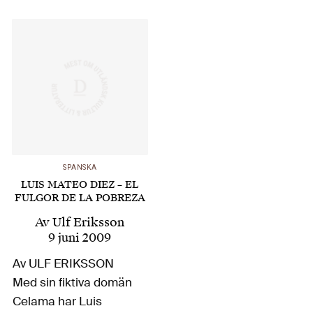
32 000 år sedan. Men
hur började det och
hur gick det till att
omvandla ett vilt djur
till ett husdjur? Jarl…
SPANSKA
LUIS MATEO DIEZ – EL
FULGOR DE LA POBREZA
Av
Ulf Eriksson
9 juni 2009
Av ULF ERIKSSON
Med sin fiktiva domän
Celama har Luis