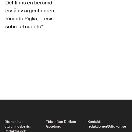
Det finns en berömd
essä av argentinaren
Ricardo Piglia, ”Tesis
sobre el cuento”
(Teser om novellen)
där han skisserar den
moderna
novellkonstens
historia utifrån ett
tankeexperiment om
hur några författare
(Tjechov, Kafka,
Hemingway, Borges)
skulle ha hanterat den
enkla fabeln…
Dixikon har
Tidskriften Dixikon
Kontakt:
utgivningsbevis.
Göteborg
redaktionen@dixikon.se
Redaktör och