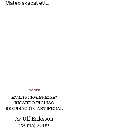
Mateo skapat ett
romankosmos i paritet
med Faulkners, García
Márquez eller J.C
Onettis
motsvarigheter. Hans
brett anlagda
romankonst fokuserar
det regionala Spanien
med fokus…
ESSÄER
EN LÄSUPPLEVELSE!
RICARDO PIGLIAS
RESPIRACIÓN ARTIFICIAL
Av
Ulf Eriksson
28 maj 2009