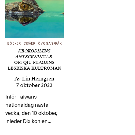
BÖCKER
ESSÄER
ÖVRIGA SPRÅK
KROKODILENS
ANTECKNINGAR
OM QIU MIAOJINS
LESBISKA KULTROMAN
Av
Lin Herngren
7 oktober 2022
Inför Taiwans
nationaldag nästa
vecka, den 10 oktober,
inleder Dixikon en
serie texter om