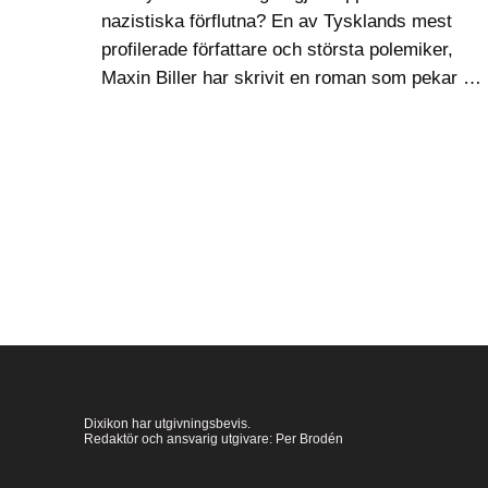
nazistiska förflutna? En av Tysklands mest
profilerade författare och största polemiker,
Maxin Biller har skrivit en roman som pekar ut
en offentlighet i Tyskland som bara väntar på
att befrias från sin skuld…
Dixikon har utgivningsbevis.
Redaktör och ansvarig utgivare: Per Brodén