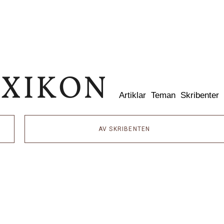
Dixikon
Artiklar
Teman
Skribenter
AV SKRIBENTEN