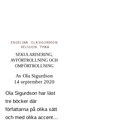
ENGELSKA
OLA SIGURDSON
RELIGION
TYSKA
SEKULARISERING,
AVFÖRTROLLNING OCH
OMFÖRTROLLNING
Av
Ola Sigurdson
14 september 2020
Ola Sigurdson har läst
tre böcker där
författarna på olika sätt
och med olika accenter
söker formulera en
motberättelse till