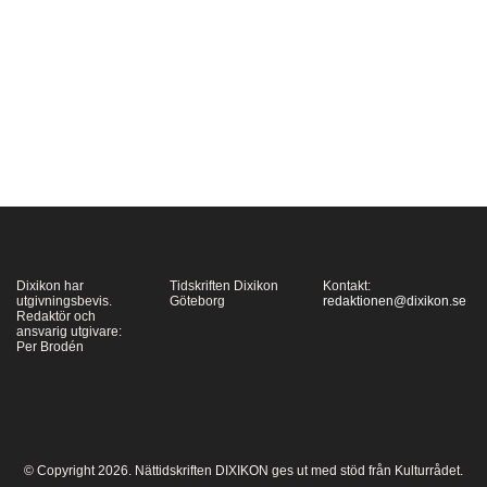
standardberättelsen om
sekulariseringen – om
hur religion, vetenskap
och politik kommit att
skiljas åt i det moderna
väst – men ändå…
Dixikon har
Tidskriften Dixikon
Kontakt:
utgivningsbevis.
Göteborg
redaktionen@dixikon.se
Redaktör och
ansvarig utgivare:
Per Brodén
© Copyright 2026. Nättidskriften DIXIKON ges ut med stöd från Kulturrådet.