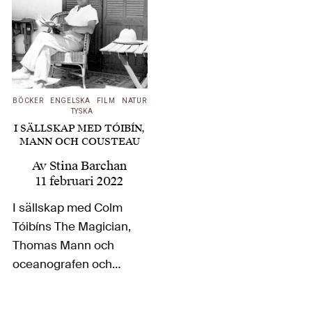
BÖCKER
ENGELSKA
FILM
NATUR
TYSKA
I SÄLLSKAP MED TÓIBÍN,
MANN OCH COUSTEAU
Av
Stina Barchan
11 februari 2022
I sällskap med Colm
Tóibíns The Magician,
Thomas Mann och
oceanografen och
filmaren Jacques
Cousteau besöker