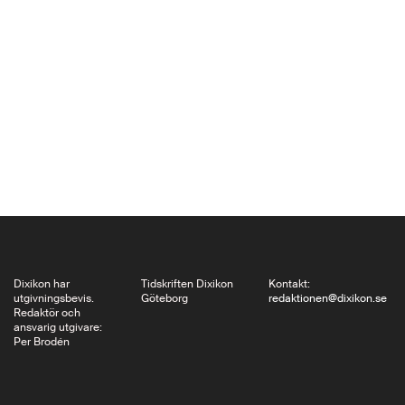
Seghers och Bertolt
Brecht är blott några
av de namnkunniga
diktare och dramatiker
som på ett tidigt
stadium beslöt sig för
att lämna
Hitlertyskland eller det
av nazisterna
annekterade…
Dixikon har
Tidskriften Dixikon
Kontakt:
utgivningsbevis.
Göteborg
redaktionen@dixikon.se
Redaktör och
ansvarig utgivare:
Per Brodén