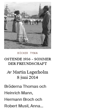
Stina Barchan
medelhavsstaden
Sanary-sur-mer,
tillflyktsort för många
tyska och österrikiska
författare undan
nazisterna. Av en
slump tog både
BÖCKER
TYSKA
läsning och julfirande
OSTENDE 1936 – SOMMER
mig till…
DER FREUNDSCHAFT
Av
Martin Lagerholm
8 juni 2014
Bröderna Thomas och
Heinrich Mann,
Hermann Broch och
Robert Musil, Anna