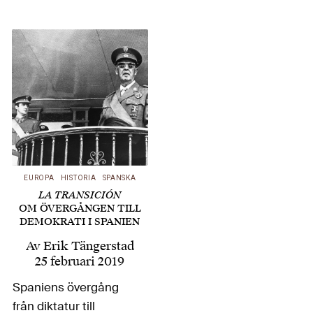
världskriget, har
Harald Jähner nyligen
kommit ut
med Höhenrausch,
om åren mellan de
båda världskrigen.
Svante Weyler har läst
en fascinerande
genomgång som
EUROPA
HISTORIA
SPANSKA
skildrar perioden
LA TRANSICIÓN
bättre och mer
OM ÖVERGÅNGEN TILL
levande…
DEMOKRATI I SPANIEN
Av
Erik Tängerstad
25 februari 2019
Spaniens övergång
från diktatur till