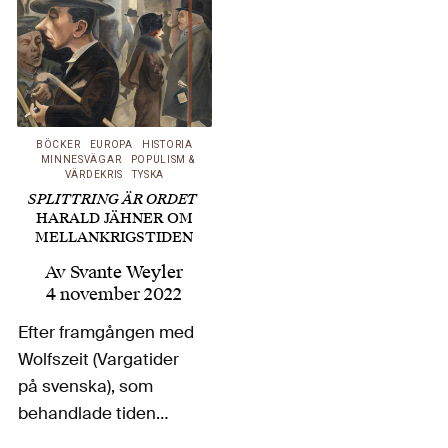
BÖCKER
EUROPA
HISTORIA
MINNESVÄGAR
POPULISM &
VÄRDEKRIS
TYSKA
SPLITTRING ÄR ORDET
HARALD JÄHNER OM
MELLANKRIGSTIDEN
Av
Svante Weyler
4 november 2022
Efter framgången med
Wolfszeit (Vargatider
på svenska), som
behandlade tiden
efter andra