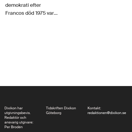
demokrati efter
Francos död 1975 var
långt ifrån någon
automatisk eller
rätlinjig process. Med
utgångspunkt i två
aktuella böcker visar
Erik Tängerstad hur
denna övergång varit
mer komplex än vad
som vanligtvis
antagits. Landet är…
Dixikon har
Tidskriften Dixikon
Kontakt:
utgivningsbevis.
Göteborg
redaktionen@dixikon.se
Redaktör och
ansvarig utgivare:
Per Brodén