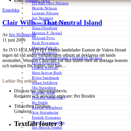
Efter:
Datum /
A-Ö
Ulf Karl Olov Nilsson
Henrik Nilsson
Engelska
Lennart Nilsson
Jan Norming
Clair Wills – That Neutral Island
Tidskriften Ord&Bild
Stina Otterberg
Magnus P. Ängsal
Av
Ivo Holmqvist
Milorad Pejic
11 juni 2009
Ruth Pergament
Mattias Pirholt
Av IVO HOLMQVIST Irlands landsfader Eamon de Valera försatt
Anna Remmets
ingen tid vid andra världskrigets utbrott att deklarera sitt lands
Torsten Rönnerstrand Tidskriften Medusa
neutralitet. Winston Churchill var lika snabb med att anklaga honom
Ervin Rosenberg
och nationen för feghet, fast han…
Fredrik Rosvall
Hans-Ingvar Roth
Björn Sandmark
Laddar fler artiklar
Johan Sehlberg
Ola Sigurdson
Dixikon har utgivningsbevis.
Pernilla Ståhl
Redaktör och ansvarig utgivare: Per Brodén
Pernilla Ståhl (red.)
Bo Stråth
Tidskriften Dixikon
Ragnar Strömberg
Göteborg
Stig Strömholm
Fredrik Svenaeus
Textfält footer 3
Jayne Svenungsson
Jan Henrik Swahn