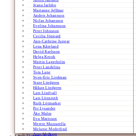
Jeana Jarlsbo
Marianne Jeffmar
Anders Johansson
Niclas Johansson
Evelina Johansson
Peter Johnsson
Cecilia Jöngard
Ann-Cathrine Jungar
Lena Kåreland
David Karlsson
Helga Krook
Martin Lagerholm
Peter Landelius
Tora Lane
Sven-Eric Liedman
Sture Lindgren
Håkan Lindgren
Lars Lindvall
Lars Lönnroth
Ruth Lötmarker
Per Lysander
Åke Malm
Eva Mattsson
Merete Mazzarella
Melanie Mederlind
Arne Melberg