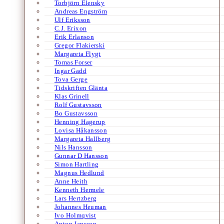
Torbjörn Elensky
Andreas Engström
Ulf Eriksson
C.J. Erixon
Erik Erlanson
Gregor Flakierski
Margareta Flygt
Tomas Forser
Ingar Gadd
Tova Gerge
Tidskriften Glänta
Klas Grinell
Rolf Gustavsson
Bo Gustavsson
Henning Hagerup
Lovisa Håkansson
Margareta Hallberg
Nils Hansson
Gunnar D Hansson
Simon Hartling
Magnus Hedlund
Anne Heith
Kenneth Hermele
Lars Hertzberg
Johannes Heuman
Ivo Holmqvist
Anton Jansson