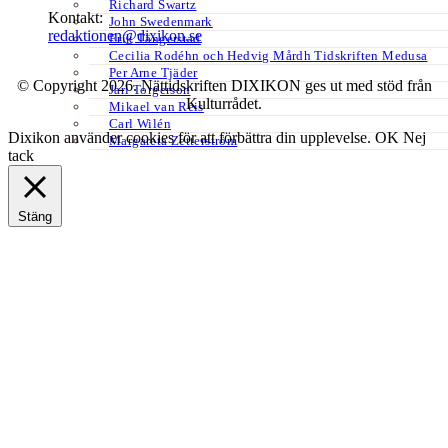
Richard Swartz
Kontakt:
John Swedenmark
redaktionen@dixikon.se
Erik Tängerstad
Cecilia Rodéhn och Hedvig Mårdh Tidskriften Medusa
Per Arne Tjäder
© Copyright 2026. Nättidskriften DIXIKON ges ut med stöd från
Jarl Torgerson
Kulturrådet.
Mikael van Reis
Carl Wilén
Dixikon använder cookies för att förbättra din upplevelse.
OK
Nej
Margareta Zetterström
tack
Stäng
Privacy Overview
This website uses cookies to improve your experience while you
navigate through the website. Out of these, the cookies that are
categorized as necessary are stored on your browser as they are
essential for the working of basic functionalities of the website. We
also use third-party cookies that help us analyze and understand how
you use this website. These cookies will be stored in your browser
only with your consent. You also have the option to opt-out of these
cookies. But opting out of some of these cookies may affect your
browsing experience.