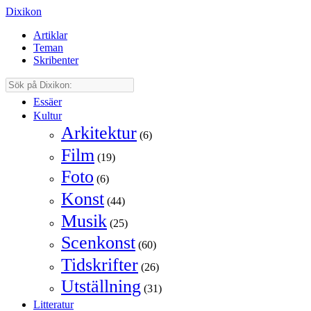
Dixikon
Artiklar
Teman
Skribenter
Essäer
Kultur
Arkitektur
(6)
Film
(19)
Foto
(6)
Konst
(44)
Musik
(25)
Scenkonst
(60)
Tidskrifter
(26)
Utställning
(31)
Litteratur