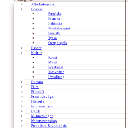
Alla kategorier
Böcker
Engelska
Franska
Italienska
Nordiska språk
Spanska
Tyska
Övriga språk
Essäer
Kultur
Konst
Musik
Scenkonst
Tidskrifter
Utställning
Europa
Film
Filosofi
Framtidsvägar
Historia
In memoriam
Lyrik
Minnesvägar
Naturvetenskap
Populism & värdekris