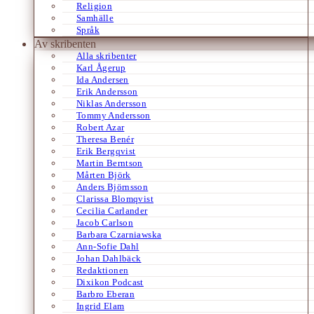
Religion
Samhälle
Språk
Av skribenten
Alla skribenter
Karl Ågerup
Ida Andersen
Erik Andersson
Niklas Andersson
Tommy Andersson
Robert Azar
Theresa Benér
Erik Bergqvist
Martin Berntson
Mårten Björk
Anders Björnsson
Clarissa Blomqvist
Cecilia Carlander
Jacob Carlson
Barbara Czarniawska
Ann-Sofie Dahl
Johan Dahlbäck
Redaktionen
Dixikon Podcast
Barbro Eberan
Ingrid Elam