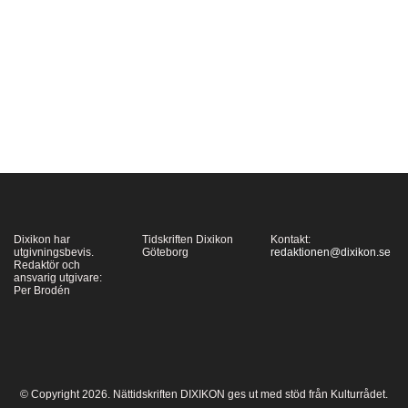
Dresden och Hiroshima
under andra
världskriget och senare
Vietnam och Aleppo för
att nämna
några exempel. Kan
sådana bombningar
någonsin rättfärdigas?
Har…
Dixikon har
Tidskriften Dixikon
Kontakt:
utgivningsbevis.
Göteborg
redaktionen@dixikon.se
Redaktör och
ansvarig utgivare:
Per Brodén
© Copyright 2026. Nättidskriften DIXIKON ges ut med stöd från Kulturrådet.