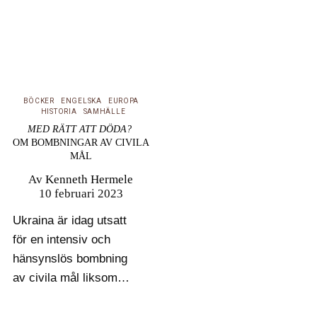
BÖCKER
ENGELSKA
EUROPA
HISTORIA
SAMHÄLLE
MED RÄTT ATT DÖDA?
OM BOMBNINGAR AV CIVILA
MÅL
Av
Kenneth Hermele
10 februari 2023
Ukraina är idag utsatt
för en intensiv och
hänsynslös bombning
av civila mål liksom
tidigare Guernica i
Spanien, London,