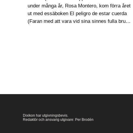
under många år, Rosa Montero, kom förra året
ut med essäboken El peligro de estar cuerda
(Faran med att vara vid sina sinnes fulla bruk)
om litteraturens koppling till psykisk instabilitet
i olika former.…
Dixikon har utgivningsbevis.
Redaktör och ansvarig utgivare: Per Brodén