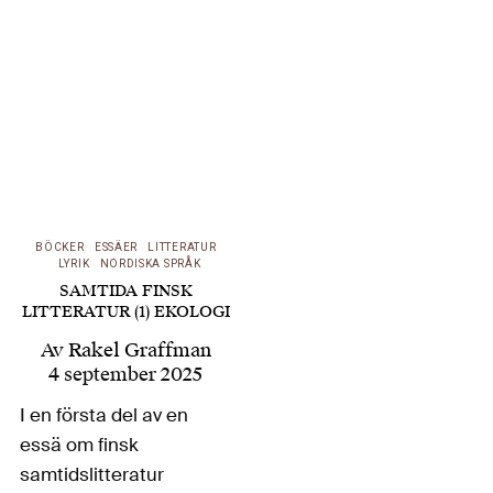
text behandlade en
ekologisk trend och i
en andra
presenterade tre av
Finlands mest
omtalade och
ambitiösa dramatiker,
skriver…
BÖCKER
ESSÄER
LITTERATUR
LYRIK
NORDISKA SPRÅK
SAMTIDA FINSK
LITTERATUR (1) EKOLOGI
Av
Rakel Graffman
4 september 2025
I en första del av en
essä om finsk
samtidslitteratur