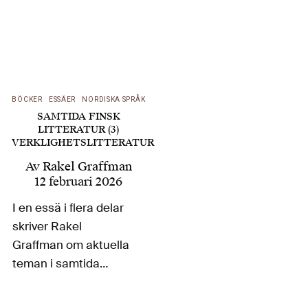
BÖCKER
ESSÄER
NORDISKA SPRÅK
SAMTIDA FINSK
LITTERATUR (3)
VERKLIGHETSLITTERATUR
Av
Rakel Graffman
12 februari 2026
I en essä i flera delar
skriver Rakel
Graffman om aktuella
teman i samtida
finskspråkig litteratur.
Medan hon i en första