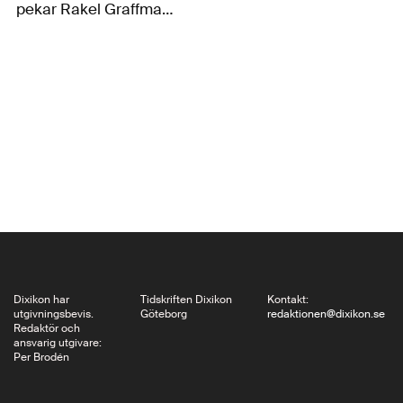
pekar Rakel Graffman
på en rådande
ekologisk tematik och
tar som exempel
bland andra Anni
Kytömäki, Iida
Turpeinen, Antti
Salminen och hans
makalösa romantrilogi
Olosuhteet, Antti
Nylén – Finlands
Baudelaire…
Dixikon har
Tidskriften Dixikon
Kontakt:
utgivningsbevis.
Göteborg
redaktionen@dixikon.se
Redaktör och
ansvarig utgivare:
Per Brodén