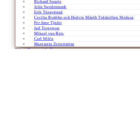
Richard Swartz
John Swedenmark
Erik Tängerstad
Cecilia Rodéhn och Hedvig Mårdh Tidskriften Medusa
Per Arne Tjäder
Jarl Torgerson
Mikael van Reis
Carl Wilén
Margareta Zetterström
Efter:
Datum /
A-Ö
Böcker
Europa
Populism & värdekris
Samhälle
Tyska
Zwischen Welten
Om krigen människor emellan
Av
Magnus P. Ängsal
18 augusti 2023
Två vänner glider allt längre ifrån varandra, var och en radikaliserad 
och underhållande kulturkrigets alla teman och…
Laddar fler artiklar