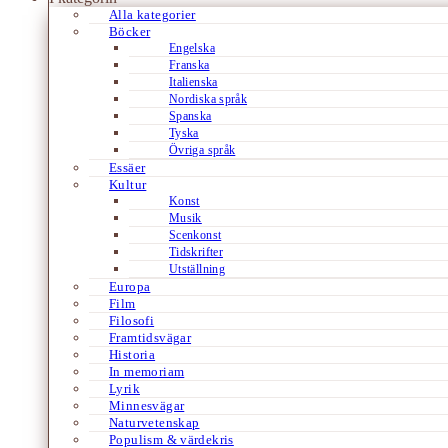
Alla kategorier
Böcker
Engelska
Franska
Italienska
Nordiska språk
Spanska
Tyska
Övriga språk
Essäer
Kultur
Konst
Musik
Scenkonst
Tidskrifter
Utställning
Europa
Film
Filosofi
Framtidsvägar
Historia
In memoriam
Lyrik
Minnesvägar
Naturvetenskap
Populism & värdekris