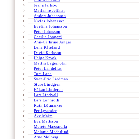
Jeana Jarlsbo
Marianne Jeffmar
Anders Johansson
Niclas Johansson
Evelina Johansson
Peter Johnsson
Cecilia Jöngard
Ann-Cathrine Jungar
Lena Kåreland
David Karlsson
Helga Krook
Martin Lagerholm
Peter Landelius
Tora Lane
Sven-Eric Liedman
Sture Lindgren
Håkan Lindgren
Lars Lindvall
Lars Lönnroth
Ruth Lötmarker
Per Lysander
Åke Malm
Eva Mattsson
Merete Mazzarella
Melanie Mederlind
Arne Melberg