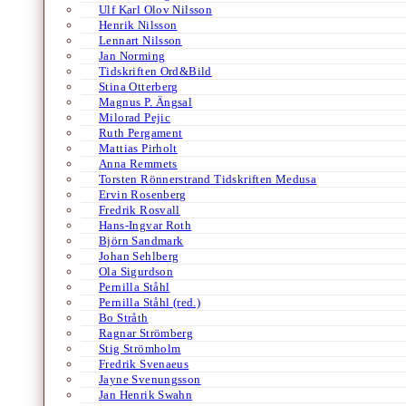
Ulf Karl Olov Nilsson
Henrik Nilsson
Lennart Nilsson
Jan Norming
Tidskriften Ord&Bild
Stina Otterberg
Magnus P. Ängsal
Milorad Pejic
Ruth Pergament
Mattias Pirholt
Anna Remmets
Torsten Rönnerstrand Tidskriften Medusa
Ervin Rosenberg
Fredrik Rosvall
Hans-Ingvar Roth
Björn Sandmark
Johan Sehlberg
Ola Sigurdson
Pernilla Ståhl
Pernilla Ståhl (red.)
Bo Stråth
Ragnar Strömberg
Stig Strömholm
Fredrik Svenaeus
Jayne Svenungsson
Jan Henrik Swahn