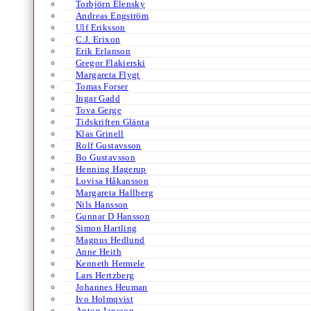
Torbjörn Elensky
Andreas Engström
Ulf Eriksson
C.J. Erixon
Erik Erlanson
Gregor Flakierski
Margareta Flygt
Tomas Forser
Ingar Gadd
Tova Gerge
Tidskriften Glänta
Klas Grinell
Rolf Gustavsson
Bo Gustavsson
Henning Hagerup
Lovisa Håkansson
Margareta Hallberg
Nils Hansson
Gunnar D Hansson
Simon Hartling
Magnus Hedlund
Anne Heith
Kenneth Hermele
Lars Hertzberg
Johannes Heuman
Ivo Holmqvist
Anton Jansson