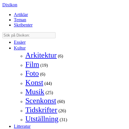
Dixikon
Artiklar
Teman
Skribenter
Essäer
Kultur
Arkitektur
(6)
Film
(19)
Foto
(6)
Konst
(44)
Musik
(25)
Scenkonst
(60)
Tidskrifter
(26)
Utställning
(31)
Litteratur