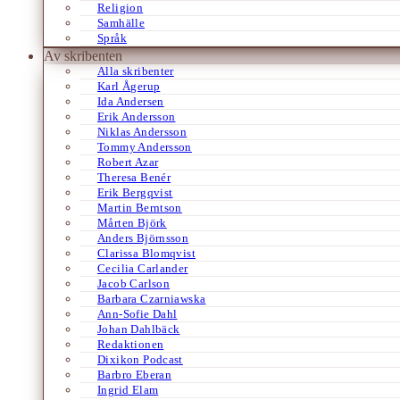
Religion
Samhälle
Språk
Av skribenten
Alla skribenter
Karl Ågerup
Ida Andersen
Erik Andersson
Niklas Andersson
Tommy Andersson
Robert Azar
Theresa Benér
Erik Bergqvist
Martin Berntson
Mårten Björk
Anders Björnsson
Clarissa Blomqvist
Cecilia Carlander
Jacob Carlson
Barbara Czarniawska
Ann-Sofie Dahl
Johan Dahlbäck
Redaktionen
Dixikon Podcast
Barbro Eberan
Ingrid Elam