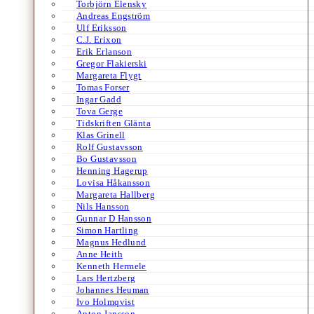
Torbjörn Elensky
Andreas Engström
Ulf Eriksson
C.J. Erixon
Erik Erlanson
Gregor Flakierski
Margareta Flygt
Tomas Forser
Ingar Gadd
Tova Gerge
Tidskriften Glänta
Klas Grinell
Rolf Gustavsson
Bo Gustavsson
Henning Hagerup
Lovisa Håkansson
Margareta Hallberg
Nils Hansson
Gunnar D Hansson
Simon Hartling
Magnus Hedlund
Anne Heith
Kenneth Hermele
Lars Hertzberg
Johannes Heuman
Ivo Holmqvist
Anton Jansson