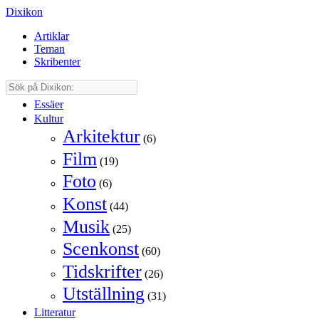
Dixikon
Artiklar
Teman
Skribenter
Essäer
Kultur
Arkitektur
(6)
Film
(19)
Foto
(6)
Konst
(44)
Musik
(25)
Scenkonst
(60)
Tidskrifter
(26)
Utställning
(31)
Litteratur