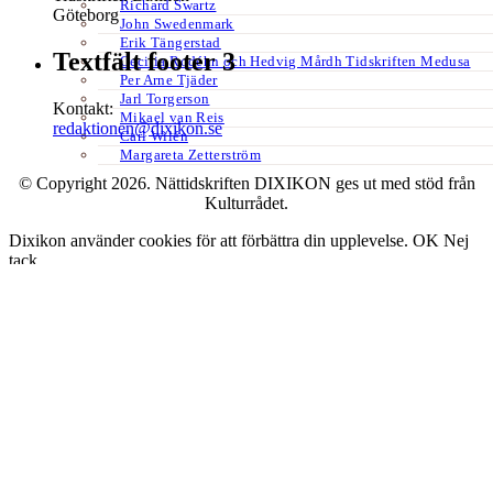
Richard Swartz
Göteborg
John Swedenmark
Erik Tängerstad
Textfält footer 3
Cecilia Rodéhn och Hedvig Mårdh Tidskriften Medusa
Per Arne Tjäder
Jarl Torgerson
Kontakt:
Mikael van Reis
redaktionen@dixikon.se
Carl Wilén
Margareta Zetterström
© Copyright 2026. Nättidskriften DIXIKON ges ut med stöd från
Kulturrådet.
Dixikon använder cookies för att förbättra din upplevelse.
OK
Nej
tack
Stäng
Privacy Overview
This website uses cookies to improve your experience while you
navigate through the website. Out of these, the cookies that are
categorized as necessary are stored on your browser as they are
essential for the working of basic functionalities of the website. We