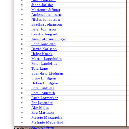
Jeana Jarlsbo
Marianne Jeffmar
Anders Johansson
Niclas Johansson
Evelina Johansson
Peter Johnsson
Cecilia Jöngard
Ann-Cathrine Jungar
Lena Kåreland
David Karlsson
Helga Krook
Martin Lagerholm
Peter Landelius
Tora Lane
Sven-Eric Liedman
Sture Lindgren
Håkan Lindgren
Lars Lindvall
Lars Lönnroth
Ruth Lötmarker
Per Lysander
Åke Malm
Eva Mattsson
Merete Mazzarella
Melanie Mederlind
Arne Melberg