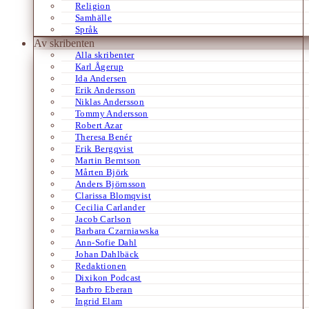
Religion
Samhälle
Språk
Av skribenten
Alla skribenter
Karl Ågerup
Ida Andersen
Erik Andersson
Niklas Andersson
Tommy Andersson
Robert Azar
Theresa Benér
Erik Bergqvist
Martin Berntson
Mårten Björk
Anders Björnsson
Clarissa Blomqvist
Cecilia Carlander
Jacob Carlson
Barbara Czarniawska
Ann-Sofie Dahl
Johan Dahlbäck
Redaktionen
Dixikon Podcast
Barbro Eberan
Ingrid Elam