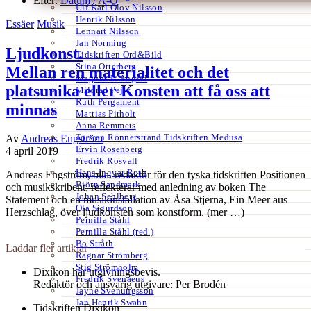
Efter:
Datum /
A-Ö
Ulf Karl Olov Nilsson
Henrik Nilsson
Essäer
Musik
Lennart Nilsson
Jan Norming
Ljudkonst.
Tidskriften Ord&Bild
Stina Otterberg
Mellan ren materialitet och det
Magnus P. Ängsal
platsunika eller Konsten att få oss att
Milorad Pejic
Ruth Pergament
minnas
Mattias Pirholt
Anna Remmets
Torsten Rönnerstrand Tidskriften Medusa
Av
Andreas Engström
Ervin Rosenberg
4 april 2019
Fredrik Rosvall
Hans-Ingvar Roth
Andreas Engström, bl.a. redaktör för den tyska tidskriften Positionen
Björn Sandmark
och musikskribent, reflekterar med anledning av boken The
Johan Sehlberg
Statement och en musikinstallation av Åsa Stjerna, Ein Meer aus
Ola Sigurdson
Herzschlag, över ljudkonsten som konstform. (mer …)
Pernilla Ståhl
Pernilla Ståhl (red.)
Bo Stråth
Laddar fler artiklar
Ragnar Strömberg
Stig Strömholm
Dixikon har utgivningsbevis.
Fredrik Svenaeus
Redaktör och ansvarig utgivare: Per Brodén
Jayne Svenungsson
Jan Henrik Swahn
Tidskriften Dixikon