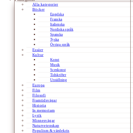
Alla kategorier
Böcker
Engelska
Franska
Italienska
Nordiska språk
Spanska
Tyska
Övriga språk
Essäer
Kultur
Konst
Musik
Scenkonst
Tidskrifter
Utställning
Europa
Film
Filosofi
Framtidsvägar
Historia
In memoriam
Lyrik
Minnesvägar
Naturvetenskap
Populism & värdekris