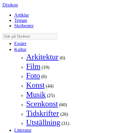
Dixikon
Artiklar
Teman
Skribenter
Essäer
Kultur
Arkitektur
(6)
Film
(19)
Foto
(6)
Konst
(44)
Musik
(25)
Scenkonst
(60)
Tidskrifter
(26)
Utställning
(31)
Litteratur