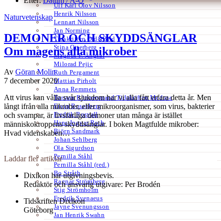
Efter:
Datum /
A-Ö
Ulf Karl Olov Nilsson
Henrik Nilsson
Naturvetenskap
Lennart Nilsson
Jan Norming
DEMONER OCH SKYDDSÄNGLAR
Tidskriften Ord&Bild
Stina Otterberg
Om magens alla mikrober
Magnus P. Ängsal
Milorad Pejic
Av
Göran Molin
Ruth Pergament
7 december 2020
Mattias Pirholt
Anna Remmets
Att virus kan vålla svår sjukdom har vi alla fått erfara detta år. Men
Torsten Rönnerstrand Tidskriften Medusa
Ervin Rosenberg
långt ifrån alla mikrober, eller mikroorganismer, som virus, bakterier
Fredrik Rosvall
och svampar, är livsfarliga demoner utan många är istället
Hans-Ingvar Roth
människokroppens skyddsänglar. I boken Magtfulde mikrober:
Björn Sandmark
Hvad videnskaben…
Johan Sehlberg
Ola Sigurdson
Pernilla Ståhl
Laddar fler artiklar
Pernilla Ståhl (red.)
Bo Stråth
Dixikon har utgivningsbevis.
Ragnar Strömberg
Redaktör och ansvarig utgivare: Per Brodén
Stig Strömholm
Fredrik Svenaeus
Tidskriften Dixikon
Jayne Svenungsson
Göteborg
Jan Henrik Swahn