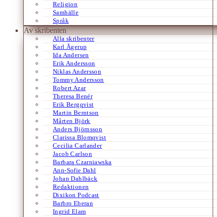
Religion
Samhälle
Språk
Av skribenten
Alla skribenter
Karl Ågerup
Ida Andersen
Erik Andersson
Niklas Andersson
Tommy Andersson
Robert Azar
Theresa Benér
Erik Bergqvist
Martin Berntson
Mårten Björk
Anders Björnsson
Clarissa Blomqvist
Cecilia Carlander
Jacob Carlson
Barbara Czarniawska
Ann-Sofie Dahl
Johan Dahlbäck
Redaktionen
Dixikon Podcast
Barbro Eberan
Ingrid Elam