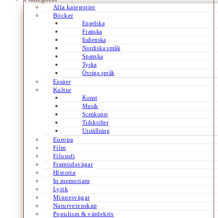
Alla kategorier
Böcker
Engelska
Franska
Italienska
Nordiska språk
Spanska
Tyska
Övriga språk
Essäer
Kultur
Konst
Musik
Scenkonst
Tidskrifter
Utställning
Europa
Film
Filosofi
Framtidsvägar
Historia
In memoriam
Lyrik
Minnesvägar
Naturvetenskap
Populism & värdekris