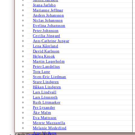
Jeana Jarlsbo
Marianne Jeffmar
Anders Johansson
Niclas Johansson
Evelina Johansson
Peter Johnsson
Cecilia Jöngard
Ann-Cathrine Jungar
Lena Kåreland
David Karlsson
Helga Krook
Martin Lagerholm
Peter Landelius
Tora Lane
Sven-Eric Liedman
Sture Lindgren
Håkan Lindgren
Lars Lindvall
Lars Lönnroth
Ruth Lötmarker
Per Lysander
Åke Malm
Eva Mattsson
Merete Mazzarella
Melanie Mederlind
Arne Melberg