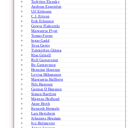
Torbjörn Elensky
Andreas Engström
Ulf Eriksson
C.J. Erixon
Erik Erlanson
Gregor Flakierski
Margareta Flygt
Tomas Forser
Ingar Gadd
Tova Gerge
Tidskriften Glänta
Klas Grinell
Rolf Gustavsson
Bo Gustavsson
Henning Hagerup
Lovisa Håkansson
Margareta Hallberg
Nils Hansson
Gunnar D Hansson
Simon Hartling
Magnus Hedlund
Anne Heith
Kenneth Hermele
Lars Hertzberg
Johannes Heuman
Ivo Holmqvist
Anton Jansson