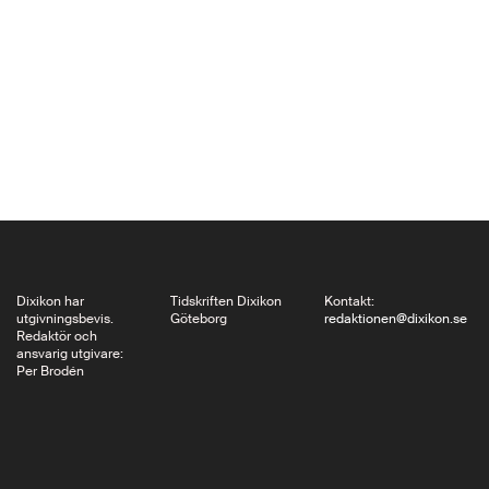
Sysslomansgatan har
tagit in skylten. Ja, låt
mig förklara
sammanhanget: –
”Hostan som gjorde
sig hörd världen runt,”
kallade Herald…
Dixikon har
Tidskriften Dixikon
Kontakt:
utgivningsbevis.
Göteborg
redaktionen@dixikon.se
Redaktör och
ansvarig utgivare:
Per Brodén