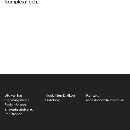
komplexa och
föränderliga
förhållande till havet
genom historien och
fram till våra dagar
och tar tillsammans
med samhälleliga och
politiska aspekter upp
havets och kusternas
roll i prosan och…
Dixikon har
Tidskriften Dixikon
Kontakt:
utgivningsbevis.
Göteborg
redaktionen@dixikon.se
Redaktör och
ansvarig utgivare:
Per Brodén