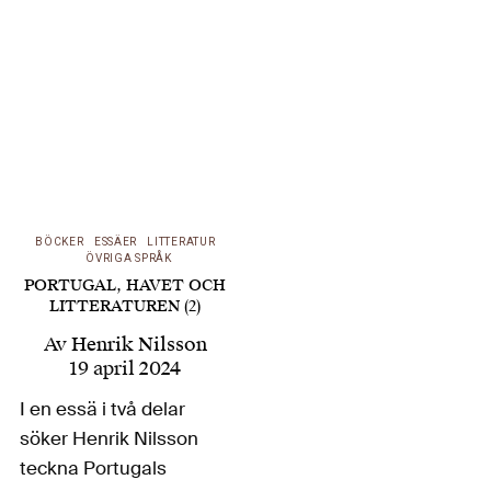
genom historien och
fram till våra dagar
och tar tillsammans
med samhälleliga och
politiska aspekter upp
havets och kusternas
roll i prosan och…
BÖCKER
ESSÄER
LITTERATUR
ÖVRIGA SPRÅK
PORTUGAL, HAVET OCH
LITTERATUREN (2)
Av
Henrik Nilsson
19 april 2024
I en essä i två delar
söker Henrik Nilsson
teckna Portugals