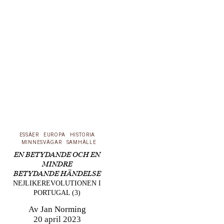
just denna korta
kanoniserade period
som på ett paradoxalt
vis jämnade marken för
det som nu sker. I
samband med ”25 April”
övergavs stora
lantegendomar hals…
ESSÄER
EUROPA
HISTORIA
MINNESVÄGAR
SAMHÄLLE
EN BETYDANDE OCH EN
MINDRE
BETYDANDE HÄNDELSE
NEJLIKEREVOLUTIONEN I
PORTUGAL (3)
Av
Jan Norming
20 april 2023