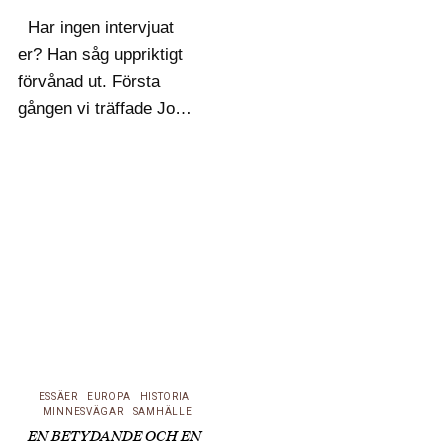
Har ingen intervjuat
er? Han såg uppriktigt
förvånad ut. Första
gången vi träffade José
Manuel Nunes var sent
i september 1979 eller
möjligen tidigt i oktober.
Han tog emot oss en
kväll på tidningen
Diário de Lisboas
redaktion högt…
ESSÄER
EUROPA
HISTORIA
MINNESVÄGAR
SAMHÄLLE
EN BETYDANDE OCH EN