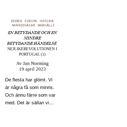
svårtydda förlopp som
följer, utgör en
gynnsam grogrund för
ESSÄER
EUROPA
HISTORIA
spekulation och
MINNESVÄGAR
SAMHÄLLE
halvsanning.…
EN BETYDANDE OCH EN
MINDRE
BETYDANDE HÄNDELSE
NEJLIKEREVOLUTIONEN I
PORTUGAL (1)
Av
Jan Norming
19 april 2023
De flesta har glömt. Vi
är några få som minns.
Och ännu färre som var
med. Det är sällan vi
råkas. När det händer,
är det av en tillfällighet.
Vi är medlemmar i ett