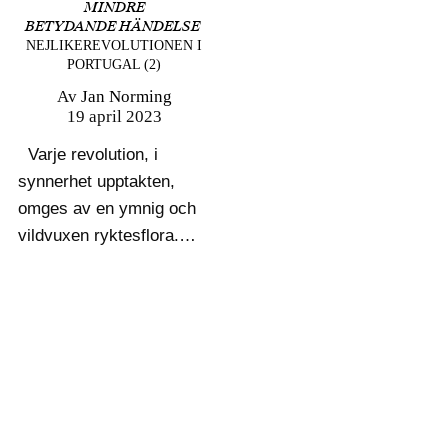
MINDRE
BETYDANDE HÄNDELSE
NEJLIKEREVOLUTIONEN I
PORTUGAL (2)
Av
Jan Norming
19 april 2023
Varje revolution, i
synnerhet upptakten,
omges av en ymnig och
vildvuxen ryktesflora.
Det ligger i sakens
natur.
Hemlighetsmakeri,
intriger, ränksmideri
och konspirationer,
med de plötsliga
eruptioner och