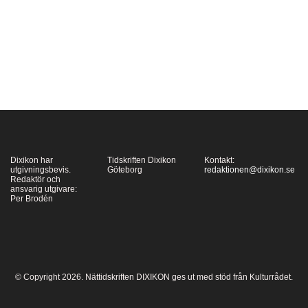
hemligt sällskap fast vi
knappt vet…
Dixikon har
Tidskriften Dixikon
Kontakt:
utgivningsbevis.
Göteborg
redaktionen@dixikon.se
Redaktör och
ansvarig utgivare:
Per Brodén
© Copyright 2026. Nättidskriften DIXIKON ges ut med stöd från Kulturrådet.