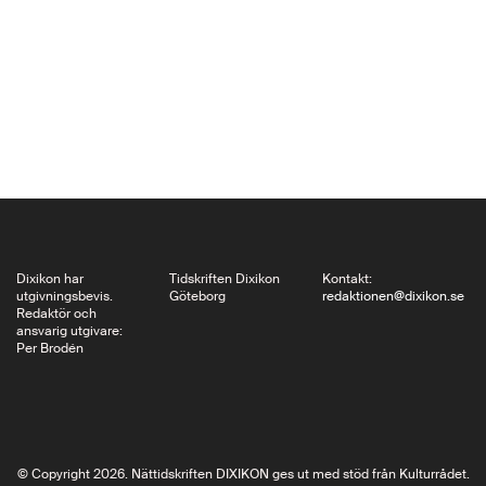
Grandfather Built där
hon med hjälp av egna
och andras äldre,
svartvita foton och
andra dokument
berättar om sin
morfars
sommarstuga, om en
annan tid och…
Dixikon har
Tidskriften Dixikon
Kontakt:
utgivningsbevis.
Göteborg
redaktionen@dixikon.se
Redaktör och
ansvarig utgivare:
Per Brodén
© Copyright 2026. Nättidskriften DIXIKON ges ut med stöd från Kulturrådet.