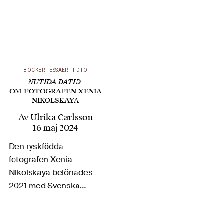
BÖCKER
ESSÄER
FOTO
NUTIDA DÅTID
OM FOTOGRAFEN XENIA
NIKOLSKAYA
Av
Ulrika Carlsson
16 maj 2024
Den ryskfödda
fotografen Xenia
Nikolskaya belönades
2021 med Svenska
Fotobokspriset för The
House My