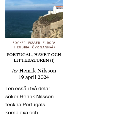
BÖCKER
ESSÄER
EUROPA
HISTORIA
ÖVRIGA SPRÅK
PORTUGAL, HAVET OCH
LITTERATUREN (1)
Av
Henrik Nilsson
19 april 2024
I en essä i två delar
söker Henrik Nilsson
teckna Portugals
komplexa och
föränderliga
förhållande till havet