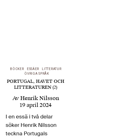
genom historien och
fram till våra dagar
och tar tillsammans
med samhälleliga och
politiska aspekter upp
havets och kusternas
roll i prosan och…
BÖCKER
ESSÄER
LITTERATUR
ÖVRIGA SPRÅK
PORTUGAL, HAVET OCH
LITTERATUREN (2)
Av
Henrik Nilsson
19 april 2024
I en essä i två delar
söker Henrik Nilsson
teckna Portugals