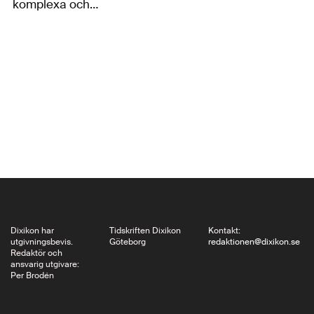
komplexa och
föränderliga
förhållande till havet
genom historien och
fram till våra dagar
och tar tillsammans
med samhälleliga och
politiska aspekter upp
havets och kusternas
roll i prosan och…
Dixikon har
Tidskriften Dixikon
Kontakt:
utgivningsbevis.
Göteborg
redaktionen@dixikon.se
Redaktör och
ansvarig utgivare:
Per Brodén