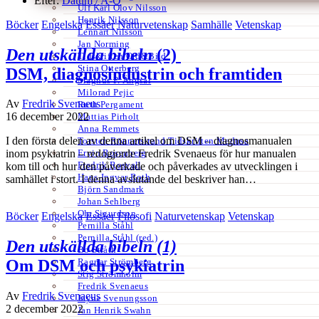
Efter:
Datum /
A-Ö
Ulf Karl Olov Nilsson
Henrik Nilsson
Böcker
Engelska
Essäer
Naturvetenskap
Samhälle
Vetenskap
Lennart Nilsson
Jan Norming
Den utskällda bibeln
(2)
Tidskriften Ord&Bild
Stina Otterberg
DSM, diagnosindustrin och framtiden
Magnus P. Ängsal
Milorad Pejic
Av
Fredrik Svenaeus
Ruth Pergament
16 december 2022
Mattias Pirholt
Anna Remmets
I den första delen av denna artikel om DSM – diagnosmanualen
Torsten Rönnerstrand Tidskriften Medusa
Ervin Rosenberg
inom psykiatrin – redogjorde Fredrik Svenaeus för hur manualen
Fredrik Rosvall
kom till och hur den påverkade och påverkades av utvecklingen i
Hans-Ingvar Roth
samhället i stort. I denna avslutande del beskriver han…
Björn Sandmark
Johan Sehlberg
Ola Sigurdson
Böcker
Engelska
Essäer
Filosofi
Naturvetenskap
Vetenskap
Pernilla Ståhl
Pernilla Ståhl (red.)
Den utskällda bibeln (1)
Bo Stråth
Ragnar Strömberg
Om DSM och psykiatrin
Stig Strömholm
Fredrik Svenaeus
Av
Fredrik Svenaeus
Jayne Svenungsson
2 december 2022
Jan Henrik Swahn