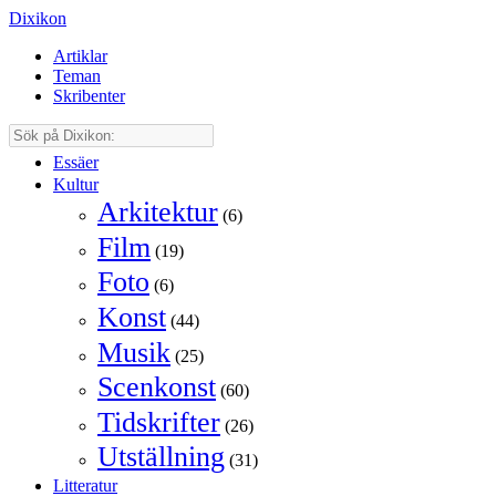
Dixikon
Artiklar
Teman
Skribenter
Essäer
Kultur
Arkitektur
(6)
Film
(19)
Foto
(6)
Konst
(44)
Musik
(25)
Scenkonst
(60)
Tidskrifter
(26)
Utställning
(31)
Litteratur