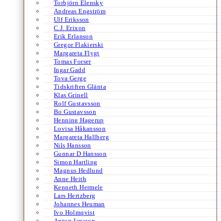
Torbjörn Elensky
Andreas Engström
Ulf Eriksson
C.J. Erixon
Erik Erlanson
Gregor Flakierski
Margareta Flygt
Tomas Forser
Ingar Gadd
Tova Gerge
Tidskriften Glänta
Klas Grinell
Rolf Gustavsson
Bo Gustavsson
Henning Hagerup
Lovisa Håkansson
Margareta Hallberg
Nils Hansson
Gunnar D Hansson
Simon Hartling
Magnus Hedlund
Anne Heith
Kenneth Hermele
Lars Hertzberg
Johannes Heuman
Ivo Holmqvist
Anton Jansson