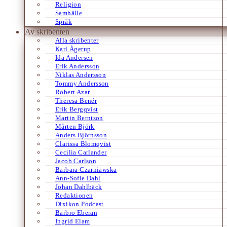
Religion
Samhälle
Språk
Av skribenten
Alla skribenter
Karl Ågerup
Ida Andersen
Erik Andersson
Niklas Andersson
Tommy Andersson
Robert Azar
Theresa Benér
Erik Bergqvist
Martin Berntson
Mårten Björk
Anders Björnsson
Clarissa Blomqvist
Cecilia Carlander
Jacob Carlson
Barbara Czarniawska
Ann-Sofie Dahl
Johan Dahlbäck
Redaktionen
Dixikon Podcast
Barbro Eberan
Ingrid Elam