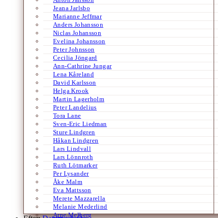
Jeana Jarlsbo
Marianne Jeffmar
Anders Johansson
Niclas Johansson
Evelina Johansson
Peter Johnsson
Cecilia Jöngard
Ann-Cathrine Jungar
Lena Kåreland
David Karlsson
Helga Krook
Martin Lagerholm
Peter Landelius
Tora Lane
Sven-Eric Liedman
Sture Lindgren
Håkan Lindgren
Lars Lindvall
Lars Lönnroth
Ruth Lötmarker
Per Lysander
Åke Malm
Eva Mattsson
Merete Mazzarella
Melanie Mederlind
Arne Melberg