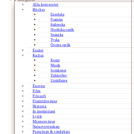
Alla kategorier
Böcker
Engelska
Franska
Italienska
Nordiska språk
Spanska
Tyska
Övriga språk
Essäer
Kultur
Konst
Musik
Scenkonst
Tidskrifter
Utställning
Europa
Film
Filosofi
Framtidsvägar
Historia
In memoriam
Lyrik
Minnesvägar
Naturvetenskap
Populism & värdekris