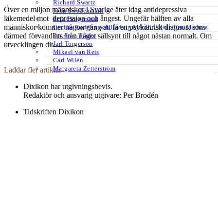
Richard Swartz
Över en miljon människor i Sverige äter idag antidepressiva
John Swedenmark
läkemedel mot depression och ångest. Ungefär hälften av alla
Erik Tängerstad
människor kommer någon gång att få en psykiatrisk diagnos, som
Cecilia Rodéhn och Hedvig Mårdh Tidskriften Medusa
Per Arne Tjäder
därmed förvandlats från något sällsynt till något nästan normalt. Om
Jarl Torgerson
utvecklingen dit…
Mikael van Reis
Carl Wilén
Margareta Zetterström
Laddar fler artiklar
Dixikon har utgivningsbevis.
Redaktör och ansvarig utgivare: Per Brodén
Tidskriften Dixikon
Göteborg
Textfält footer 3
Kontakt:
redaktionen@dixikon.se
© Copyright 2026. Nättidskriften DIXIKON ges ut med stöd från
Kulturrådet.