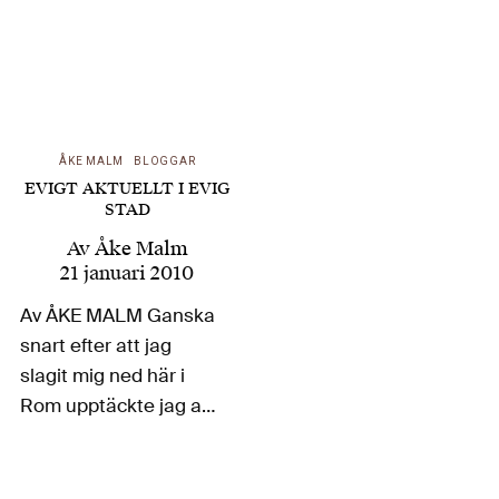
ÅKE MALM
BLOGGAR
EVIGT AKTUELLT I EVIG
STAD
Av
Åke Malm
21 januari 2010
Av ÅKE MALM Ganska
snart efter att jag
slagit mig ned här i
Rom upptäckte jag att
i den allmänna
debatten fanns ett
ämne som aldrig