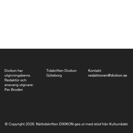
förlorade sin
aktualitet. Egentligen
handlar det om två
ämnen:…
Dixikon har
Tidskriften Dixikon
Kontakt:
utgivningsbevis.
Göteborg
redaktionen@dixikon.se
Redaktör och
ansvarig utgivare:
Per Brodén
© Copyright 2026. Nättidskriften DIXIKON ges ut med stöd från Kulturrådet.