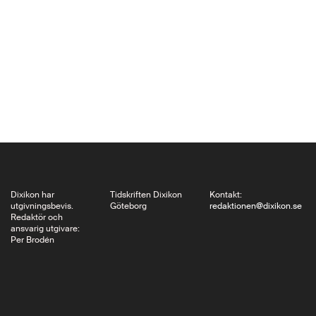
Dödsmasker där
Forsgård i sina essäer
tar fasta på hur
dödens
uppenbarelseformer
skiftar. Jämfört med
livets slut är livets
början inget stort
tema i litteraturen.
Starka
läsupplevelser…
Dixikon har
Tidskriften Dixikon
Kontakt:
utgivningsbevis.
Göteborg
redaktionen@dixikon.se
Redaktör och
ansvarig utgivare:
Per Brodén