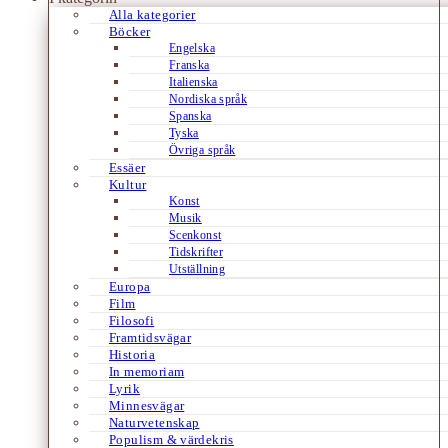
Alla kategorier
Böcker
Engelska
Franska
Italienska
Nordiska språk
Spanska
Tyska
Övriga språk
Essäer
Kultur
Konst
Musik
Scenkonst
Tidskrifter
Utställning
Europa
Film
Filosofi
Framtidsvägar
Historia
In memoriam
Lyrik
Minnesvägar
Naturvetenskap
Populism & värdekris