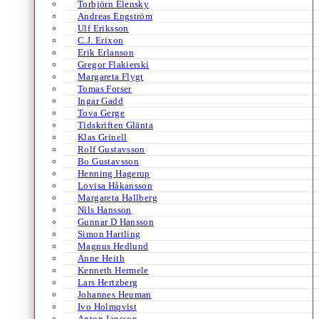
Torbjörn Elensky
Andreas Engström
Ulf Eriksson
C.J. Erixon
Erik Erlanson
Gregor Flakierski
Margareta Flygt
Tomas Forser
Ingar Gadd
Tova Gerge
Tidskriften Glänta
Klas Grinell
Rolf Gustavsson
Bo Gustavsson
Henning Hagerup
Lovisa Håkansson
Margareta Hallberg
Nils Hansson
Gunnar D Hansson
Simon Hartling
Magnus Hedlund
Anne Heith
Kenneth Hermele
Lars Hertzberg
Johannes Heuman
Ivo Holmqvist
Anton Jansson