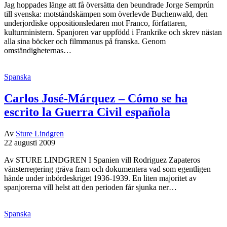
Jag hoppades länge att få översätta den beundrade Jorge Semprún
till svenska: motståndskämpen som överlevde Buchenwald, den
underjordiske oppositionsledaren mot Franco, författaren,
kulturministern. Spanjoren var uppfödd i Frankrike och skrev nästan
alla sina böcker och filmmanus på franska. Genom
omständigheternas…
Spanska
Carlos José-Márquez – Cómo se ha
escrito la Guerra Civil española
Av
Sture Lindgren
22 augusti 2009
Av STURE LINDGREN I Spanien vill Rodriguez Zapateros
vänsterregering gräva fram och dokumentera vad som egentligen
hände under inbördeskriget 1936-1939. En liten majoritet av
spanjorerna vill helst att den perioden får sjunka ner…
Spanska