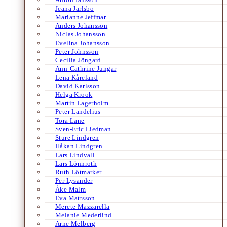
Jeana Jarlsbo
Marianne Jeffmar
Anders Johansson
Niclas Johansson
Evelina Johansson
Peter Johnsson
Cecilia Jöngard
Ann-Cathrine Jungar
Lena Kåreland
David Karlsson
Helga Krook
Martin Lagerholm
Peter Landelius
Tora Lane
Sven-Eric Liedman
Sture Lindgren
Håkan Lindgren
Lars Lindvall
Lars Lönnroth
Ruth Lötmarker
Per Lysander
Åke Malm
Eva Mattsson
Merete Mazzarella
Melanie Mederlind
Arne Melberg