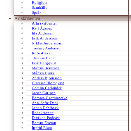
Religion
Samhälle
Språk
Av skribenten
Alla skribenter
Karl Ågerup
Ida Andersen
Erik Andersson
Niklas Andersson
Tommy Andersson
Robert Azar
Theresa Benér
Erik Bergqvist
Martin Berntson
Mårten Björk
Anders Björnsson
Clarissa Blomqvist
Cecilia Carlander
Jacob Carlson
Barbara Czarniawska
Ann-Sofie Dahl
Johan Dahlbäck
Redaktionen
Dixikon Podcast
Barbro Eberan
Ingrid Elam