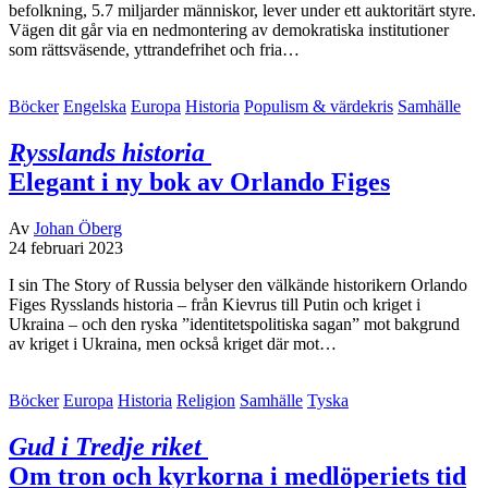
befolkning, 5.7 miljarder människor, lever under ett auktoritärt styre.
Vägen dit går via en nedmontering av demokratiska institutioner
som rättsväsende, yttrandefrihet och fria…
Böcker
Engelska
Europa
Historia
Populism & värdekris
Samhälle
Rysslands historia
Elegant i ny bok av Orlando Figes
Av
Johan Öberg
24 februari 2023
I sin The Story of Russia belyser den välkände historikern Orlando
Figes Rysslands historia – från Kievrus till Putin och kriget i
Ukraina – och den ryska ”identitetspolitiska sagan” mot bakgrund
av kriget i Ukraina, men också kriget där mot…
Böcker
Europa
Historia
Religion
Samhälle
Tyska
Gud i Tredje riket
Om tron och kyrkorna i medlöperiets tid