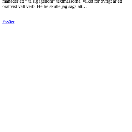
månader att ” ta sig igenom” textmassorna, vilket för övrigt är ett
orättvist valt verb. Hellre skulle jag säga att…
Essäer
En läsupplevelse!
Ricardo Piglias Respiración artificial
Av
Ulf Eriksson
28 maj 2009
Det finns en berömd essä av argentinaren Ricardo Piglia, ”Tesis
sobre el cuento” (Teser om novellen) där han skisserar den moderna
novellkonstens historia utifrån ett tankeexperiment om hur några
författare (Tjechov, Kafka, Hemingway, Borges) skulle ha hanterat
den enkla fabeln…
Laddar fler artiklar
Dixikon har utgivningsbevis.
Redaktör och ansvarig utgivare: Per Brodén
Tidskriften Dixikon