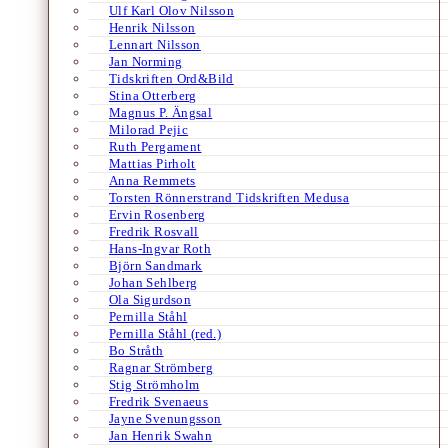
Ulf Karl Olov Nilsson
Henrik Nilsson
Lennart Nilsson
Jan Norming
Tidskriften Ord&Bild
Stina Otterberg
Magnus P. Ängsal
Milorad Pejic
Ruth Pergament
Mattias Pirholt
Anna Remmets
Torsten Rönnerstrand Tidskriften Medusa
Ervin Rosenberg
Fredrik Rosvall
Hans-Ingvar Roth
Björn Sandmark
Johan Sehlberg
Ola Sigurdson
Pernilla Ståhl
Pernilla Ståhl (red.)
Bo Stråth
Ragnar Strömberg
Stig Strömholm
Fredrik Svenaeus
Jayne Svenungsson
Jan Henrik Swahn