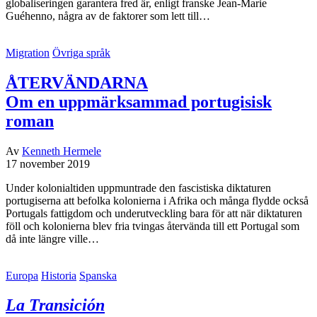
globaliseringen garantera fred är, enligt franske Jean-Marie
Guéhenno, några av de faktorer som lett till…
Migration
Övriga språk
ÅTERVÄNDARNA
Om en uppmärksammad portugisisk
roman
Av
Kenneth Hermele
17 november 2019
Under kolonialtiden uppmuntrade den fascistiska diktaturen
portugiserna att befolka kolonierna i Afrika och många flydde också
Portugals fattigdom och underutveckling bara för att när diktaturen
föll och kolonierna blev fria tvingas återvända till ett Portugal som
då inte längre ville…
Europa
Historia
Spanska
La Transición