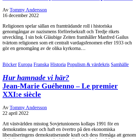
Av
Tommy Andersson
16 december 2022
Religionen spelar sällan en framträdande roll i historiska
genomgångar av nazismens förförelsekraft och Tredje rikets
utveckling. I sin bok Gläubige Zeiten framhåller Manfred Gailus
tvärtom religionen som ett centralt vardagsfenomen efter 1933 och
gör en genomgång av de olika kyrkorna…
Böcker
Europa
Franska
Historia
Populism & värdekris
Samhälle
Hur hamnade vi här?
Jean-Marie Guéhenno – Le premier
XXI:e siècle
Av
Tommy Andersson
22 april 2022
Att västvärlden misstog Sovjetunionens kollaps 1991 för en
demokratins seger och haft en övertro på den ekonomiska
liberaliseringens demokratiserande kraft och dess förmåga att genom