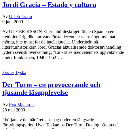
Jordi Gracia – Estado y cultura
Av
Ulf Eriksson
9 juni 2009
Av ULF ERIKSSON Efter inbördeskriget följde i Spanien en
trettiofemårig diktatur vars första decennier var mångomvittnat
mörka, inte minst för de intellektuella. Undertiteln på
litteraturhistorikern Jordi Gracias aktualiserade doktorsavhandling
lyder i svensk översättning: ”En kritisk medvetenhets uppvaknande
under frankismen, 1940-1962”.…
Essäer
Tyska
Der Turm – en provocerande och
tjusande läsupplevelse
Av
Eva Mattsson
28 maj 2009
I början av det här året läste jag under en långvarig
förkylningsperiod Uwe Tellkamps Der Turm. Det tog nästan två