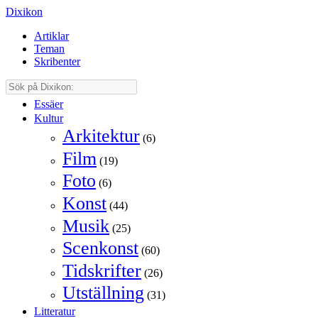
Dixikon
Artiklar
Teman
Skribenter
Essäer
Kultur
Arkitektur
(6)
Film
(19)
Foto
(6)
Konst
(44)
Musik
(25)
Scenkonst
(60)
Tidskrifter
(26)
Utställning
(31)
Litteratur