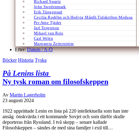
Richard Swartz
John Swedenmark
Erik Tängerstad
Cecilia Rodéhn och Hedvig Mårdh Tidskriften Medusa
Per Arne Tjäder
Jarl Torgerson
Mikael van Reis
Carl Wilén
Margareta Zetterström
Efter:
Datum /
A-Ö
Böcker
Historia
Tyska
På Lenins lista
Ny tysk roman om filosofskeppen
Av
Martin Lagerholm
23 augusti 2024
1922 upprättade Lenin en lista på 220 intellektuella som han inte
ansåg önskvärda i ett kommande Sovjet och som därför skulle
deporteras från Ryssland. I två skepp – senare kallade
Filosofskeppen – sändes de med sina familjer i exil till…