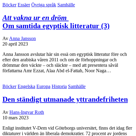
Böcker
Essäer
Övriga språk
Samhälle
Att vakna ur en dröm
Om samtida egyptisk litteratur (3)
Av
Anna Jansson
20 april 2023
Anna Jansson avslutar här sin essä om egyptisk litteratur före och
efter den arabiska våren 2011 och om de förhoppningar och
drömmar den väckte – och släckte – med att presentera såväl
författarna Amr Ezzat, Alaa Abd el-Fattah, Noor Naga…
Böcker
Engelska
Europa
Historia
Samhälle
Den ständigt utmanade yttrandefriheten
Av
Hans-Ingvar Roth
10 mars 2023
Enligt institutet V-Dem vid Göteborgs universitet, finns det idag fler
diktaturer i världen än liberala demokratier. 72 procent av jordens