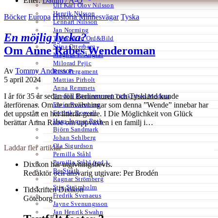
Efter:
Datum /
A-Ö
Ulf Karl Olov Nilsson
Henrik Nilsson
Böcker
Europa
Historia
Minnesvägar
Tyska
Lennart Nilsson
Jan Norming
En möjlig lycka?
Tidskriften Ord&Bild
Stina Otterberg
Om Anne Rabes Wenderoman
Magnus P. Ängsal
Milorad Pejic
Av
Tommy Andersson
Ruth Pergament
5 april 2024
Mattias Pirholt
Anna Remmets
I år för 35 år sedan föll Berlinmuren och Tyskland kunde
Torsten Rönnerstrand Tidskriften Medusa
Ervin Rosenberg
återförenas. Om de omvälvningar som denna ”Wende” innebar har
Fredrik Rosvall
det uppstått en hel litterär genre. I Die Möglichkeit von Glück
Hans-Ingvar Roth
berättar Anna Rabe om uppväxten i en familj i…
Björn Sandmark
Johan Sehlberg
Ola Sigurdson
Laddar fler artiklar
Pernilla Ståhl
Pernilla Ståhl (red.)
Dixikon har utgivningsbevis.
Bo Stråth
Redaktör och ansvarig utgivare: Per Brodén
Ragnar Strömberg
Stig Strömholm
Tidskriften Dixikon
Fredrik Svenaeus
Göteborg
Jayne Svenungsson
Jan Henrik Swahn