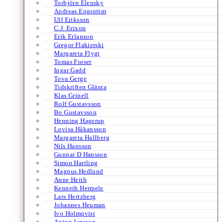
Torbjörn Elensky
Andreas Engström
Ulf Eriksson
C.J. Erixon
Erik Erlanson
Gregor Flakierski
Margareta Flygt
Tomas Forser
Ingar Gadd
Tova Gerge
Tidskriften Glänta
Klas Grinell
Rolf Gustavsson
Bo Gustavsson
Henning Hagerup
Lovisa Håkansson
Margareta Hallberg
Nils Hansson
Gunnar D Hansson
Simon Hartling
Magnus Hedlund
Anne Heith
Kenneth Hermele
Lars Hertzberg
Johannes Heuman
Ivo Holmqvist
Anton Jansson