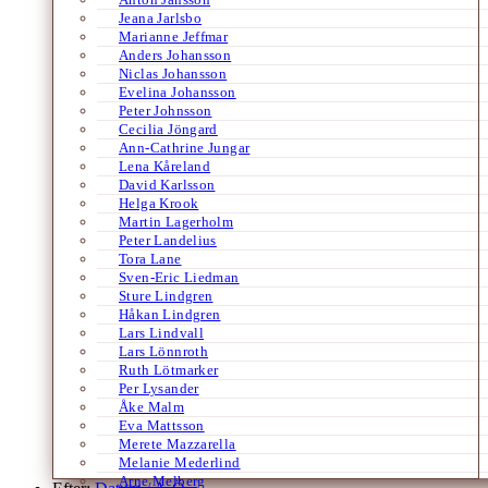
Jeana Jarlsbo
Marianne Jeffmar
Anders Johansson
Niclas Johansson
Evelina Johansson
Peter Johnsson
Cecilia Jöngard
Ann-Cathrine Jungar
Lena Kåreland
David Karlsson
Helga Krook
Martin Lagerholm
Peter Landelius
Tora Lane
Sven-Eric Liedman
Sture Lindgren
Håkan Lindgren
Lars Lindvall
Lars Lönnroth
Ruth Lötmarker
Per Lysander
Åke Malm
Eva Mattsson
Merete Mazzarella
Melanie Mederlind
Arne Melberg