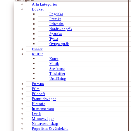
Alla kategorier
Böcker
Engelska
Franska
Italienska
Nordiska språk
Spanska
Tyska
Övriga språk
Essäer
Kultur
Konst
Musik
Scenkonst
Tidskrifter
Utställning
Europa
Film
Filosofi
Framtidsvägar
Historia
In memoriam
Lyrik
Minnesvägar
Naturvetenskap
Populism & värdekris