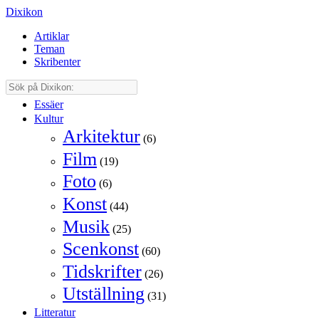
Dixikon
Artiklar
Teman
Skribenter
Essäer
Kultur
Arkitektur
(6)
Film
(19)
Foto
(6)
Konst
(44)
Musik
(25)
Scenkonst
(60)
Tidskrifter
(26)
Utställning
(31)
Litteratur