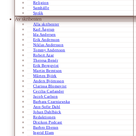
Religion
Samhälle
Språk
Av skribenten
Alla skribenter
Karl Ågerup
Ida Andersen
Erik Andersson
Niklas Andersson
Tommy Andersson
Robert Azar
Theresa Benér
Erik Bergqvist
Martin Berntson
Mårten Björk
Anders Björnsson
Clarissa Blomqvist
Cecilia Carlander
Jacob Carlson
Barbara Czarniawska
Ann-Sofie Dahl
Johan Dahlbäck
Redaktionen
Dixikon Podcast
Barbro Eberan
Ingrid Elam