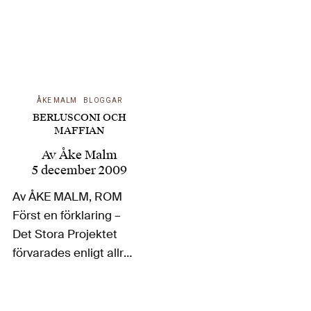
ÅKE MALM
BLOGGAR
BERLUSCONI OCH
MAFFIAN
Av
Åke Malm
5 december 2009
Av ÅKE MALM, ROM
Först en förklaring –
Det Stora Projektet
förvarades enligt allra
modernaste digitala
metoder. Men i
snårskogen av regler