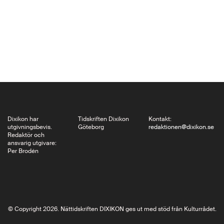
och undantag i denna
värld fylld av ettor…
Dixikon har
Tidskriften Dixikon
Kontakt:
utgivningsbevis.
Göteborg
redaktionen@dixikon.se
Redaktör och
ansvarig utgivare:
Per Brodén
© Copyright 2026. Nättidskriften DIXIKON ges ut med stöd från Kulturrådet.