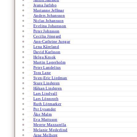
Jeana Jarlsbo
Marianne Jeffmar
Anders Johansson
Niclas Johansson
Evelina Johansson
Peter Johnsson
Cecilia Jöngard
Ann-Cathrine Jungar
Lena Kåreland
David Karlsson
Helga Krook
Martin Lagerholm
Peter Landelius
Tora Lane
Sven-Eric Liedman
Sture Lindgren
Håkan Lindgren
Lars Lindvall
Lars Lönnroth
Ruth Lötmarker
Per Lysander
Åke Malm
Eva Mattsson
Merete Mazzarella
Melanie Mederlind
Arne Melberg