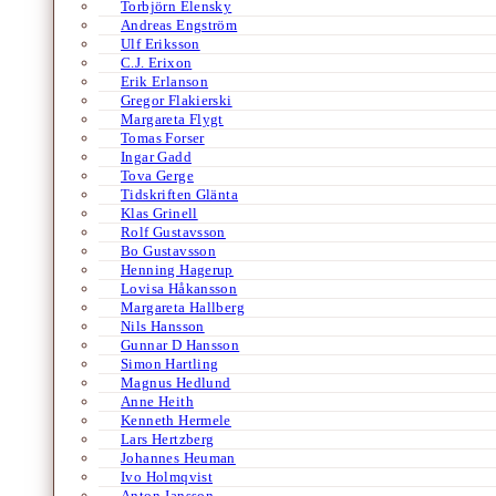
Torbjörn Elensky
Andreas Engström
Ulf Eriksson
C.J. Erixon
Erik Erlanson
Gregor Flakierski
Margareta Flygt
Tomas Forser
Ingar Gadd
Tova Gerge
Tidskriften Glänta
Klas Grinell
Rolf Gustavsson
Bo Gustavsson
Henning Hagerup
Lovisa Håkansson
Margareta Hallberg
Nils Hansson
Gunnar D Hansson
Simon Hartling
Magnus Hedlund
Anne Heith
Kenneth Hermele
Lars Hertzberg
Johannes Heuman
Ivo Holmqvist
Anton Jansson