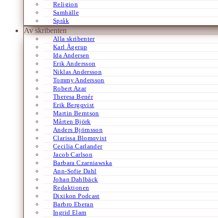
Religion
Samhälle
Språk
Av skribenten
Alla skribenter
Karl Ågerup
Ida Andersen
Erik Andersson
Niklas Andersson
Tommy Andersson
Robert Azar
Theresa Benér
Erik Bergqvist
Martin Berntson
Mårten Björk
Anders Björnsson
Clarissa Blomqvist
Cecilia Carlander
Jacob Carlson
Barbara Czarniawska
Ann-Sofie Dahl
Johan Dahlbäck
Redaktionen
Dixikon Podcast
Barbro Eberan
Ingrid Elam