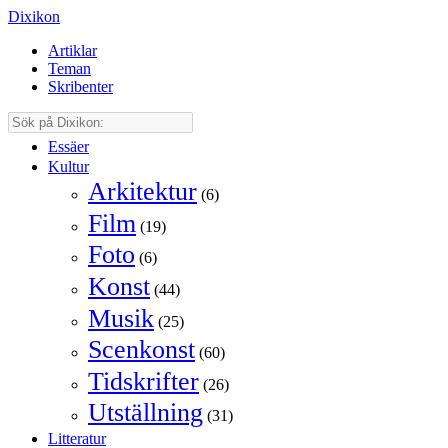
Dixikon
Artiklar
Teman
Skribenter
Essäer
Kultur
Arkitektur
(6)
Film
(19)
Foto
(6)
Konst
(44)
Musik
(25)
Scenkonst
(60)
Tidskrifter
(26)
Utställning
(31)
Litteratur