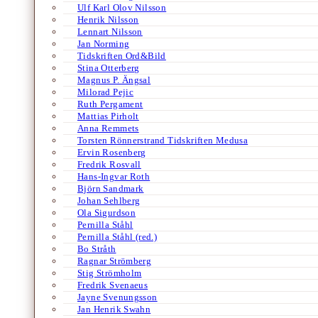
Ulf Karl Olov Nilsson
Henrik Nilsson
Lennart Nilsson
Jan Norming
Tidskriften Ord&Bild
Stina Otterberg
Magnus P. Ängsal
Milorad Pejic
Ruth Pergament
Mattias Pirholt
Anna Remmets
Torsten Rönnerstrand Tidskriften Medusa
Ervin Rosenberg
Fredrik Rosvall
Hans-Ingvar Roth
Björn Sandmark
Johan Sehlberg
Ola Sigurdson
Pernilla Ståhl
Pernilla Ståhl (red.)
Bo Stråth
Ragnar Strömberg
Stig Strömholm
Fredrik Svenaeus
Jayne Svenungsson
Jan Henrik Swahn