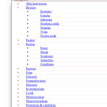
Alla kategorier
Böcker
Engelska
Franska
Italienska
Nordiska språk
Spanska
Tyska
Övriga språk
Essäer
Kultur
Konst
Musik
Scenkonst
Tidskrifter
Utställning
Europa
Film
Filosofi
Framtidsvägar
Historia
In memoriam
Lyrik
Minnesvägar
Naturvetenskap
Populism & värdekris