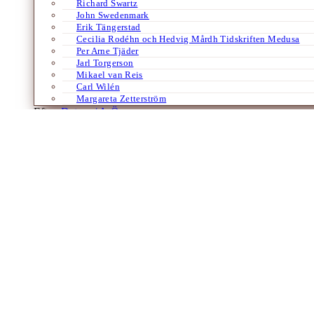
Richard Swartz
John Swedenmark
Erik Tängerstad
Cecilia Rodéhn och Hedvig Mårdh Tidskriften Medusa
Per Arne Tjäder
Jarl Torgerson
Mikael van Reis
Carl Wilén
Margareta Zetterström
Efter:
Datum /
A-Ö
Böcker
Lyrik
Nordiska språk
Magiska Finland
Om finlandssvenska Agneta Ara
Av
Anna Remmets
24 februari 2023
Anna Remmets presenterar här den finlandssvenska författaren Agneta Ara,
magisk realism i den finska verkligheten. När jag…
Laddar fler artiklar