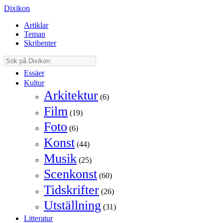
Dixikon
Artiklar
Teman
Skribenter
Essäer
Kultur
Arkitektur
(6)
Film
(19)
Foto
(6)
Konst
(44)
Musik
(25)
Scenkonst
(60)
Tidskrifter
(26)
Utställning
(31)
Litteratur