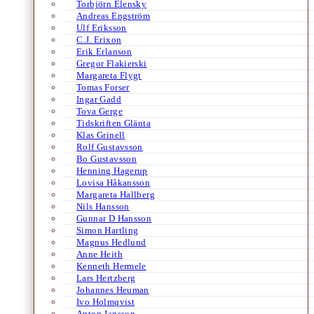
Torbjörn Elensky
Andreas Engström
Ulf Eriksson
C.J. Erixon
Erik Erlanson
Gregor Flakierski
Margareta Flygt
Tomas Forser
Ingar Gadd
Tova Gerge
Tidskriften Glänta
Klas Grinell
Rolf Gustavsson
Bo Gustavsson
Henning Hagerup
Lovisa Håkansson
Margareta Hallberg
Nils Hansson
Gunnar D Hansson
Simon Hartling
Magnus Hedlund
Anne Heith
Kenneth Hermele
Lars Hertzberg
Johannes Heuman
Ivo Holmqvist
Anton Jansson