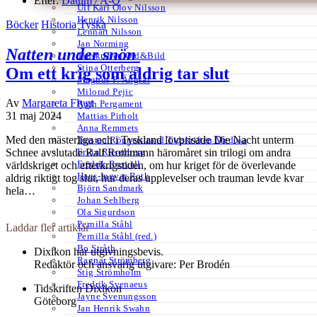
Efter:
Datum /
A-Ö
Ulf Karl Olov Nilsson
Henrik Nilsson
Böcker
Historia
Tyska
Lennart Nilsson
Jan Norming
Natten under snön
Tidskriften Ord&Bild
Stina Otterberg
Om ett krig som aldrig tar slut
Magnus P. Ängsal
Milorad Pejic
Av
Margareta Flygt
Ruth Pergament
31 maj 2024
Mattias Pirholt
Anna Remmets
Med den mästerliga och i Tyskland lovprisade Die Nacht unterm
Torsten Rönnerstrand Tidskriften Medusa
Ervin Rosenberg
Schnee avslutade Ralf Rothmann häromåret sin trilogi om andra
Fredrik Rosvall
världskriget och efterkrigstiden, om hur kriget för de överlevande
Hans-Ingvar Roth
aldrig riktigt tog slut, hur deras upplevelser och trauman levde kvar
Björn Sandmark
hela…
Johan Sehlberg
Ola Sigurdson
Pernilla Ståhl
Laddar fler artiklar
Pernilla Ståhl (red.)
Bo Stråth
Dixikon har utgivningsbevis.
Ragnar Strömberg
Redaktör och ansvarig utgivare: Per Brodén
Stig Strömholm
Fredrik Svenaeus
Tidskriften Dixikon
Jayne Svenungsson
Göteborg
Jan Henrik Swahn