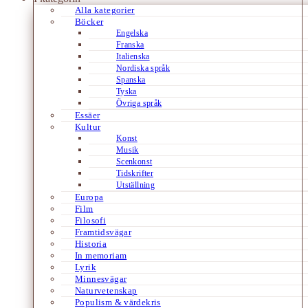
Alla kategorier
Böcker
Engelska
Franska
Italienska
Nordiska språk
Spanska
Tyska
Övriga språk
Essäer
Kultur
Konst
Musik
Scenkonst
Tidskrifter
Utställning
Europa
Film
Filosofi
Framtidsvägar
Historia
In memoriam
Lyrik
Minnesvägar
Naturvetenskap
Populism & värdekris