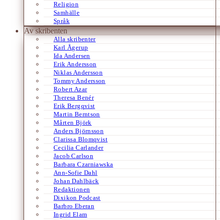
Religion
Samhälle
Språk
Av skribenten
Alla skribenter
Karl Ågerup
Ida Andersen
Erik Andersson
Niklas Andersson
Tommy Andersson
Robert Azar
Theresa Benér
Erik Bergqvist
Martin Berntson
Mårten Björk
Anders Björnsson
Clarissa Blomqvist
Cecilia Carlander
Jacob Carlson
Barbara Czarniawska
Ann-Sofie Dahl
Johan Dahlbäck
Redaktionen
Dixikon Podcast
Barbro Eberan
Ingrid Elam