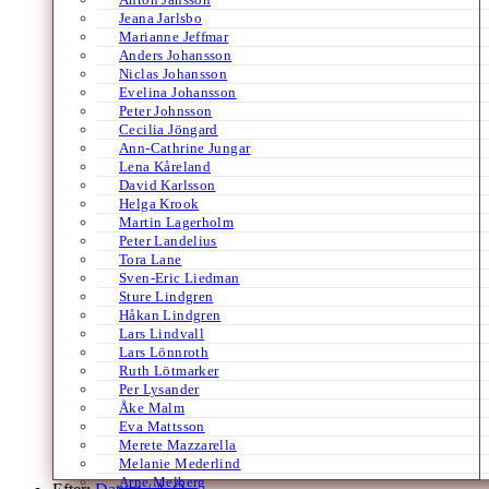
Jeana Jarlsbo
Marianne Jeffmar
Anders Johansson
Niclas Johansson
Evelina Johansson
Peter Johnsson
Cecilia Jöngard
Ann-Cathrine Jungar
Lena Kåreland
David Karlsson
Helga Krook
Martin Lagerholm
Peter Landelius
Tora Lane
Sven-Eric Liedman
Sture Lindgren
Håkan Lindgren
Lars Lindvall
Lars Lönnroth
Ruth Lötmarker
Per Lysander
Åke Malm
Eva Mattsson
Merete Mazzarella
Melanie Mederlind
Arne Melberg