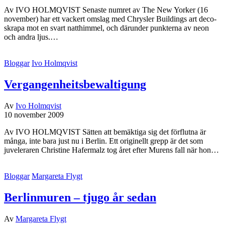
Av IVO HOLMQVIST Senaste numret av The New Yorker (16
november) har ett vackert omslag med Chrysler Buildings art deco-
skrapa mot en svart natthimmel, och därunder punkterna av neon
och andra ljus.…
Bloggar
Ivo Holmqvist
Vergangenheitsbewaltigung
Av
Ivo Holmqvist
10 november 2009
Av IVO HOLMQVIST Sätten att bemäktiga sig det förflutna är
många, inte bara just nu i Berlin. Ett originellt grepp är det som
juveleraren Christine Hafermalz tog året efter Murens fall när hon…
Bloggar
Margareta Flygt
Berlinmuren – tjugo år sedan
Av
Margareta Flygt