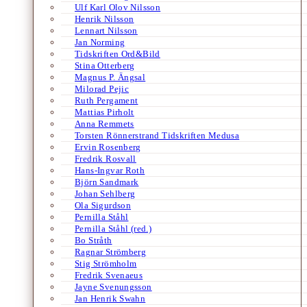
Ulf Karl Olov Nilsson
Henrik Nilsson
Lennart Nilsson
Jan Norming
Tidskriften Ord&Bild
Stina Otterberg
Magnus P. Ängsal
Milorad Pejic
Ruth Pergament
Mattias Pirholt
Anna Remmets
Torsten Rönnerstrand Tidskriften Medusa
Ervin Rosenberg
Fredrik Rosvall
Hans-Ingvar Roth
Björn Sandmark
Johan Sehlberg
Ola Sigurdson
Pernilla Ståhl
Pernilla Ståhl (red.)
Bo Stråth
Ragnar Strömberg
Stig Strömholm
Fredrik Svenaeus
Jayne Svenungsson
Jan Henrik Swahn