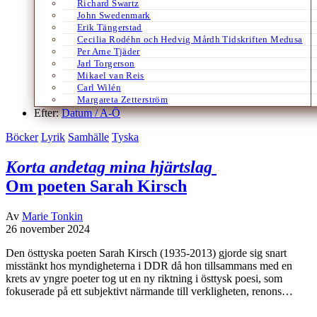
Richard Swartz
John Swedenmark
Erik Tängerstad
Cecilia Rodéhn och Hedvig Mårdh Tidskriften Medusa
Per Arne Tjäder
Jarl Torgerson
Mikael van Reis
Carl Wilén
Margareta Zetterström
Efter:
Datum /
A-Ö
Böcker
Lyrik
Samhälle
Tyska
Korta andetag mina hjärtslag
Om poeten Sarah Kirsch
Av
Marie Tonkin
26 november 2024
Den östtyska poeten Sarah Kirsch (1935-2013) gjorde sig snart
misstänkt hos myndigheterna i DDR då hon tillsammans med en
krets av yngre poeter tog ut en ny riktning i östtysk poesi, som
fokuserade på ett subjektivt närmande till verkligheten, renons…