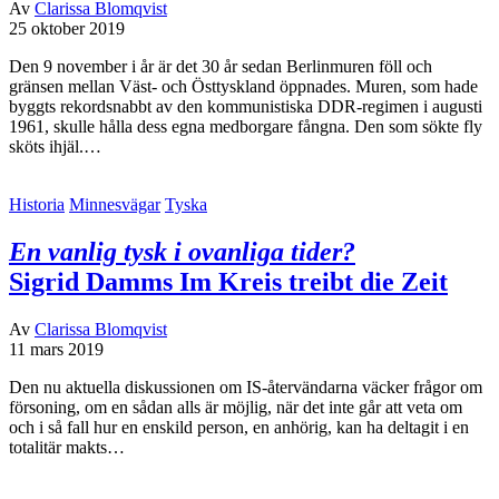
Av
Clarissa Blomqvist
25 oktober 2019
Den 9 november i år är det 30 år sedan Berlinmuren föll och
gränsen mellan Väst- och Östtyskland öppnades. Muren, som hade
byggts rekordsnabbt av den kommunistiska DDR-regimen i augusti
1961, skulle hålla dess egna medborgare fångna. Den som sökte fly
sköts ihjäl.…
Historia
Minnesvägar
Tyska
En vanlig tysk i ovanliga tider?
Sigrid Damms Im Kreis treibt die Zeit
Av
Clarissa Blomqvist
11 mars 2019
Den nu aktuella diskussionen om IS-återvändarna väcker frågor om
försoning, om en sådan alls är möjlig, när det inte går att veta om
och i så fall hur en enskild person, en anhörig, kan ha deltagit i en
totalitär makts…