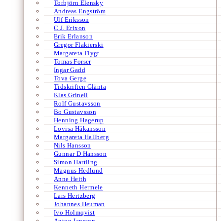
Torbjörn Elensky
Andreas Engström
Ulf Eriksson
C.J. Erixon
Erik Erlanson
Gregor Flakierski
Margareta Flygt
Tomas Forser
Ingar Gadd
Tova Gerge
Tidskriften Glänta
Klas Grinell
Rolf Gustavsson
Bo Gustavsson
Henning Hagerup
Lovisa Håkansson
Margareta Hallberg
Nils Hansson
Gunnar D Hansson
Simon Hartling
Magnus Hedlund
Anne Heith
Kenneth Hermele
Lars Hertzberg
Johannes Heuman
Ivo Holmqvist
Anton Jansson