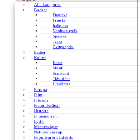
Alla kategorier
Böcker
Engelska
Franska
Italienska
Nordiska språk
Spanska
Tyska
Övriga språk
Essäer
Kultur
Konst
Musik
Scenkonst
Tidskrifter
Utställning
Europa
Film
Filosofi
Framtidsvägar
Historia
In memoriam
Lyrik
Minnesvägar
Naturvetenskap
Populism & värdekris