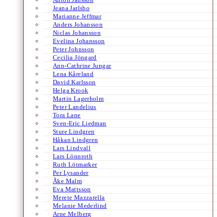
Jeana Jarlsbo
Marianne Jeffmar
Anders Johansson
Niclas Johansson
Evelina Johansson
Peter Johnsson
Cecilia Jöngard
Ann-Cathrine Jungar
Lena Kåreland
David Karlsson
Helga Krook
Martin Lagerholm
Peter Landelius
Tora Lane
Sven-Eric Liedman
Sture Lindgren
Håkan Lindgren
Lars Lindvall
Lars Lönnroth
Ruth Lötmarker
Per Lysander
Åke Malm
Eva Mattsson
Merete Mazzarella
Melanie Mederlind
Arne Melberg