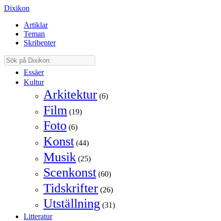
Dixikon
Artiklar
Teman
Skribenter
Essäer
Kultur
Arkitektur
(6)
Film
(19)
Foto
(6)
Konst
(44)
Musik
(25)
Scenkonst
(60)
Tidskrifter
(26)
Utställning
(31)
Litteratur