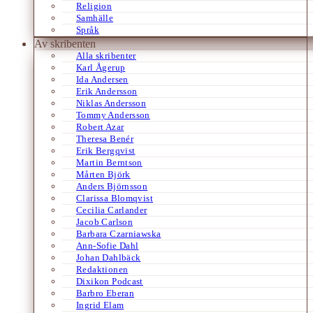
Religion
Samhälle
Språk
Av skribenten
Alla skribenter
Karl Ågerup
Ida Andersen
Erik Andersson
Niklas Andersson
Tommy Andersson
Robert Azar
Theresa Benér
Erik Bergqvist
Martin Berntson
Mårten Björk
Anders Björnsson
Clarissa Blomqvist
Cecilia Carlander
Jacob Carlson
Barbara Czarniawska
Ann-Sofie Dahl
Johan Dahlbäck
Redaktionen
Dixikon Podcast
Barbro Eberan
Ingrid Elam