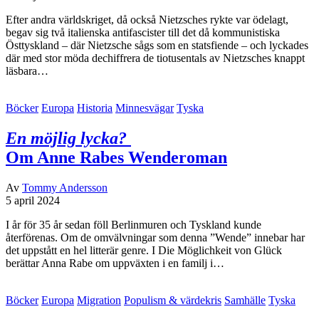
Efter andra världskriget, då också Nietzsches rykte var ödelagt,
begav sig två italienska antifascister till det då kommunistiska
Östtyskland – där Nietzsche sågs som en statsfiende – och lyckades
där med stor möda dechiffrera de tiotusentals av Nietzsches knappt
läsbara…
Böcker
Europa
Historia
Minnesvägar
Tyska
En möjlig lycka?
Om Anne Rabes Wenderoman
Av
Tommy Andersson
5 april 2024
I år för 35 år sedan föll Berlinmuren och Tyskland kunde
återförenas. Om de omvälvningar som denna ”Wende” innebar har
det uppstått en hel litterär genre. I Die Möglichkeit von Glück
berättar Anna Rabe om uppväxten i en familj i…
Böcker
Europa
Migration
Populism & värdekris
Samhälle
Tyska