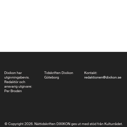
sjukdom som oftast
drabbar unga
människor. Numera
finns behandling, för
den som får diagnos
och medicin. Men hur
ställer man rätt
diagnos? Även om
det…
Dixikon har
Tidskriften Dixikon
Kontakt:
utgivningsbevis.
Göteborg
redaktionen@dixikon.se
Redaktör och
ansvarig utgivare:
Per Brodén
© Copyright 2026. Nättidskriften DIXIKON ges ut med stöd från Kulturrådet.