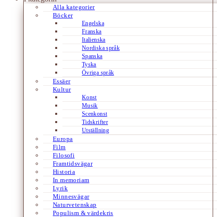
Alla kategorier
Böcker
Engelska
Franska
Italienska
Nordiska språk
Spanska
Tyska
Övriga språk
Essäer
Kultur
Konst
Musik
Scenkonst
Tidskrifter
Utställning
Europa
Film
Filosofi
Framtidsvägar
Historia
In memoriam
Lyrik
Minnesvägar
Naturvetenskap
Populism & värdekris