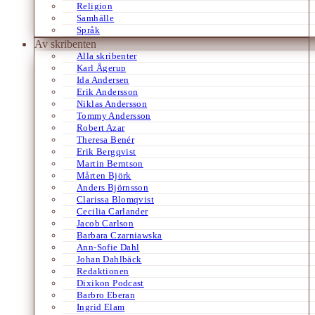
Religion
Samhälle
Språk
Av skribenten
Alla skribenter
Karl Ågerup
Ida Andersen
Erik Andersson
Niklas Andersson
Tommy Andersson
Robert Azar
Theresa Benér
Erik Bergqvist
Martin Berntson
Mårten Björk
Anders Björnsson
Clarissa Blomqvist
Cecilia Carlander
Jacob Carlson
Barbara Czarniawska
Ann-Sofie Dahl
Johan Dahlbäck
Redaktionen
Dixikon Podcast
Barbro Eberan
Ingrid Elam