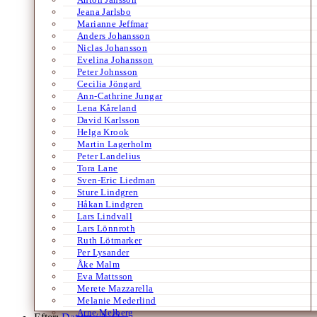
Jeana Jarlsbo
Marianne Jeffmar
Anders Johansson
Niclas Johansson
Evelina Johansson
Peter Johnsson
Cecilia Jöngard
Ann-Cathrine Jungar
Lena Kåreland
David Karlsson
Helga Krook
Martin Lagerholm
Peter Landelius
Tora Lane
Sven-Eric Liedman
Sture Lindgren
Håkan Lindgren
Lars Lindvall
Lars Lönnroth
Ruth Lötmarker
Per Lysander
Åke Malm
Eva Mattsson
Merete Mazzarella
Melanie Mederlind
Arne Melberg