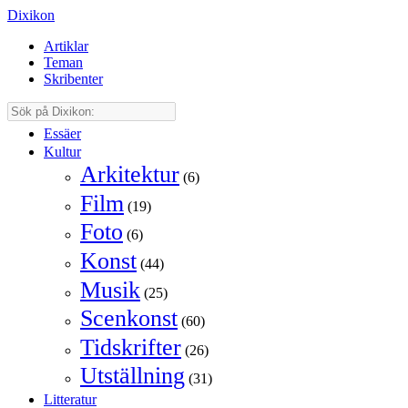
Dixikon
Artiklar
Teman
Skribenter
Essäer
Kultur
Arkitektur
(6)
Film
(19)
Foto
(6)
Konst
(44)
Musik
(25)
Scenkonst
(60)
Tidskrifter
(26)
Utställning
(31)
Litteratur