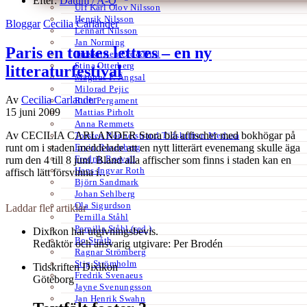
Efter:
Datum /
A-Ö
Ulf Karl Olov Nilsson
Henrik Nilsson
Bloggar
Cecilia Carlander
Lennart Nilsson
Jan Norming
Paris en toutes lettres – en ny
Tidskriften Ord&Bild
Stina Otterberg
litteraturfestival
Magnus P. Ängsal
Milorad Pejic
Av
Cecilia Carlander
Ruth Pergament
15 juni 2009
Mattias Pirholt
Anna Remmets
Av CECILIA CARLANDER Stora blå affischer med bokhögar på
Torsten Rönnerstrand Tidskriften Medusa
Ervin Rosenberg
runt om i staden meddelade att en nytt litterärt evenemang skulle äga
Fredrik Rosvall
rum den 4 till 8 juni. Bland alla affischer som finns i staden kan en
Hans-Ingvar Roth
affisch lätt försvinna i…
Björn Sandmark
Johan Sehlberg
Ola Sigurdson
Laddar fler artiklar
Pernilla Ståhl
Pernilla Ståhl (red.)
Dixikon har utgivningsbevis.
Bo Stråth
Redaktör och ansvarig utgivare: Per Brodén
Ragnar Strömberg
Stig Strömholm
Tidskriften Dixikon
Fredrik Svenaeus
Göteborg
Jayne Svenungsson
Jan Henrik Swahn