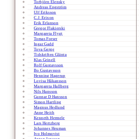
Torbjörn Elensky
Andreas Engström
Ulf Eriksson
C.J. Erixon
Erik Erlanson
Gregor Flakierski
Margareta Flygt
Tomas Forser
Ingar Gadd
Tova Gerge
Tidskriften Glänta
Klas Grinell
Rolf Gustavsson
Bo Gustavsson
Henning Hagerup
Lovisa Håkansson
Margareta Hallberg
Nils Hansson
Gunnar D Hansson
Simon Hartling
Magnus Hedlund
Anne Heith
Kenneth Hermele
Lars Hertzberg
Johannes Heuman
Ivo Holmqvist
Anton Jansson