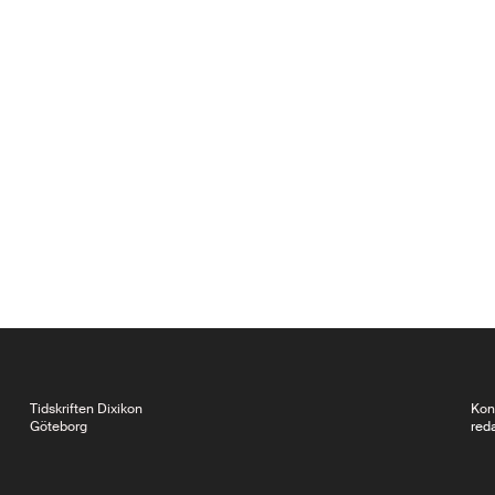
Tidskriften Dixikon
Kon
Göteborg
red