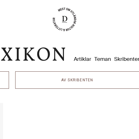
Dixikon
Artiklar
Teman
Skribente
AV SKRIBENTEN