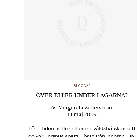
BLOGGAR
ÖVER ELLER UNDER LAGARNA?
Av
Margareta Zetterström
11 maj 2009
Förr i tiden hette det om envåldshärskare att
de var ”legibus soluti”, lösta från lagarna. De