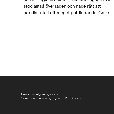
stod alltså över lagen och hade rätt att
handla totalt efter eget gottfinnande. Gäller
samma sak idag för Israel och dess
bundsförvant USA? Anser…
Dixikon har utgivningsbevis.
Redaktör och ansvarig utgivare: Per Brodén