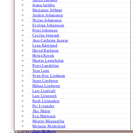
Jeana Jarlsbo
Marianne Jeffmar
Anders Johansson
Niclas Johansson
Evelina Johansson
Peter Johnsson
Cecilia Jöngard
Ann-Cathrine Jungar
Lena Kåreland
David Karlsson
Helga Krook
Martin Lagerholm
Peter Landelius
Tora Lane
Sven-Eric Liedman
Sture Lindgren
Håkan Lindgren
Lars Lindvall
Lars Lönnroth
Ruth Lötmarker
Per Lysander
Åke Malm
Eva Mattsson
Merete Mazzarella
Melanie Mederlind
Arne Melberg