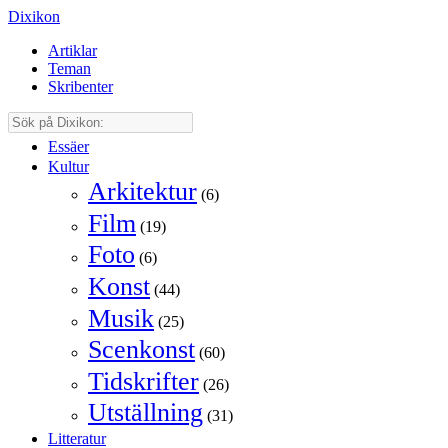
Dixikon
Artiklar
Teman
Skribenter
Essäer
Kultur
Arkitektur
(6)
Film
(19)
Foto
(6)
Konst
(44)
Musik
(25)
Scenkonst
(60)
Tidskrifter
(26)
Utställning
(31)
Litteratur