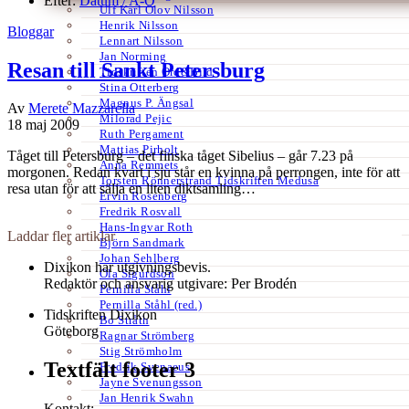
Efter:
Datum /
A-Ö
Ulf Karl Olov Nilsson
Henrik Nilsson
Bloggar
Lennart Nilsson
Jan Norming
Resan till Sankt Petersburg
Tidskriften Ord&Bild
Stina Otterberg
Magnus P. Ängsal
Av
Merete Mazzarella
Milorad Pejic
18 maj 2009
Ruth Pergament
Mattias Pirholt
Tåget till Petersburg – det finska tåget Sibelius – går 7.23 på
Anna Remmets
morgonen. Redan kvart i sju står en kvinna på perrongen, inte för att
Torsten Rönnerstrand Tidskriften Medusa
resa utan för att sälja en liten diktsamling…
Ervin Rosenberg
Fredrik Rosvall
Hans-Ingvar Roth
Laddar fler artiklar
Björn Sandmark
Johan Sehlberg
Dixikon har utgivningsbevis.
Ola Sigurdson
Redaktör och ansvarig utgivare: Per Brodén
Pernilla Ståhl
Pernilla Ståhl (red.)
Tidskriften Dixikon
Bo Stråth
Göteborg
Ragnar Strömberg
Stig Strömholm
Textfält footer 3
Fredrik Svenaeus
Jayne Svenungsson
Jan Henrik Swahn
Kontakt: