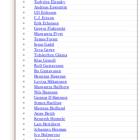
Torbjörn Elensky
Andreas Engström
Ulf Eriksson
C.J. Erixon
Erik Erlanson
Gregor Flakierski
Margareta Flygt
Tomas Forser
Ingar Gadd
Tova Gerge
Tidskriften Glänta
Klas Grinell
Rolf Gustavsson
Bo Gustavsson
Henning Hagerup
Lovisa Håkansson
Margareta Hallberg
Nils Hansson
Gunnar D Hansson
Simon Hartling
Magnus Hedlund
Anne Heith
Kenneth Hermele
Lars Hertzberg
Johannes Heuman
Ivo Holmqvist
Anton Jansson