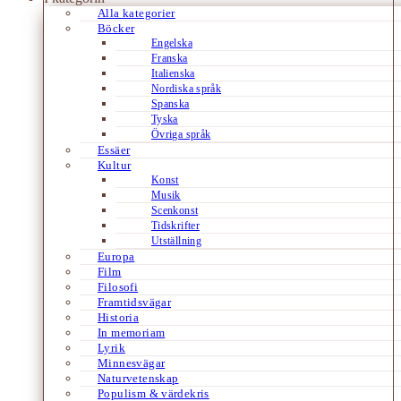
Alla kategorier
Böcker
Engelska
Franska
Italienska
Nordiska språk
Spanska
Tyska
Övriga språk
Essäer
Kultur
Konst
Musik
Scenkonst
Tidskrifter
Utställning
Europa
Film
Filosofi
Framtidsvägar
Historia
In memoriam
Lyrik
Minnesvägar
Naturvetenskap
Populism & värdekris