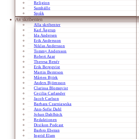
Religion
Samhälle
Språk
Av skribenten
Alla skribenter
Karl Ågerup
Ida Andersen
Erik Andersson
Niklas Andersson
Tommy Andersson
Robert Azar
Theresa Benér
Erik Bergqvist
Martin Berntson
Mårten Björk
Anders Björnsson
Clarissa Blomqvist
Cecilia Carlander
Jacob Carlson
Barbara Czarniawska
Ann-Sofie Dahl
Johan Dahlbäck
Redaktionen
Dixikon Podcast
Barbro Eberan
Ingrid Elam