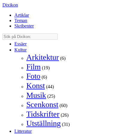
Dixikon
Artiklar
Teman
Skribenter
Essäer
Kultur
Arkitektur
(6)
Film
(19)
Foto
(6)
Konst
(44)
Musik
(25)
Scenkonst
(60)
Tidskrifter
(26)
Utställning
(31)
Litteratur