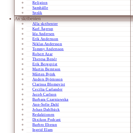
Religion
Samhälle
Språk
Av skribenten
Alla skribenter
Karl Ågerup
Ida Andersen
Erik Andersson
Niklas Andersson
Tommy Andersson
Robert Azar
Theresa Benér
Erik Bergqvist
Martin Berntson
Mårten Björk
Anders Björnsson
Clarissa Blomqvist
Cecilia Carlander
Jacob Carlson
Barbara Czarniawska
Ann-Sofie Dahl
Johan Dahlbäck
Redaktionen
Dixikon Podcast
Barbro Eberan
Ingrid Elam