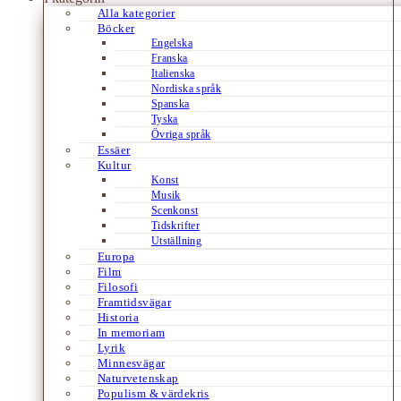
Alla kategorier
Böcker
Engelska
Franska
Italienska
Nordiska språk
Spanska
Tyska
Övriga språk
Essäer
Kultur
Konst
Musik
Scenkonst
Tidskrifter
Utställning
Europa
Film
Filosofi
Framtidsvägar
Historia
In memoriam
Lyrik
Minnesvägar
Naturvetenskap
Populism & värdekris