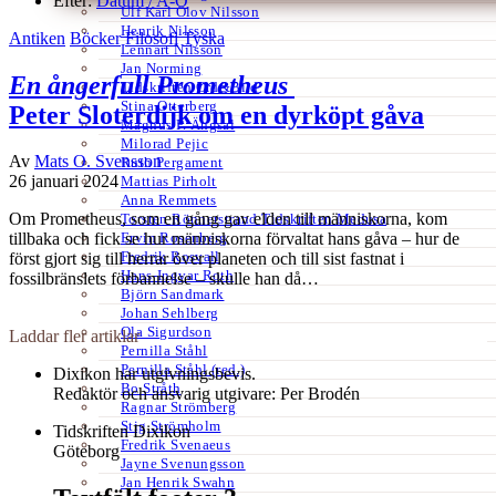
Efter:
Datum /
A-Ö
Ulf Karl Olov Nilsson
Henrik Nilsson
Antiken
Böcker
Filosofi
Tyska
Lennart Nilsson
Jan Norming
En ångerfull Prometheus
Tidskriften Ord&Bild
Stina Otterberg
Peter Sloterdijk om en dyrköpt gåva
Magnus P. Ängsal
Milorad Pejic
Av
Mats O. Svensson
Ruth Pergament
26 januari 2024
Mattias Pirholt
Anna Remmets
Om Prometheus, som en gång gav elden till människorna, kom
Torsten Rönnerstrand Tidskriften Medusa
Ervin Rosenberg
tillbaka och fick se hur människorna förvaltat hans gåva – hur de
Fredrik Rosvall
först gjort sig till herrar över planeten och till sist fastnat i
Hans-Ingvar Roth
fossilbränslets förbannelse – skulle han då…
Björn Sandmark
Johan Sehlberg
Ola Sigurdson
Laddar fler artiklar
Pernilla Ståhl
Pernilla Ståhl (red.)
Dixikon har utgivningsbevis.
Bo Stråth
Redaktör och ansvarig utgivare: Per Brodén
Ragnar Strömberg
Stig Strömholm
Tidskriften Dixikon
Fredrik Svenaeus
Göteborg
Jayne Svenungsson
Jan Henrik Swahn