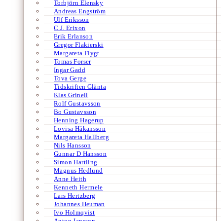
Torbjörn Elensky
Andreas Engström
Ulf Eriksson
C.J. Erixon
Erik Erlanson
Gregor Flakierski
Margareta Flygt
Tomas Forser
Ingar Gadd
Tova Gerge
Tidskriften Glänta
Klas Grinell
Rolf Gustavsson
Bo Gustavsson
Henning Hagerup
Lovisa Håkansson
Margareta Hallberg
Nils Hansson
Gunnar D Hansson
Simon Hartling
Magnus Hedlund
Anne Heith
Kenneth Hermele
Lars Hertzberg
Johannes Heuman
Ivo Holmqvist
Anton Jansson