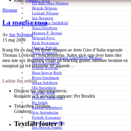
Efter:
Datum /
A-Ö
Ulf Karl Olov Nilsson
Henrik Nilsson
Bloggar
Lennart Nilsson
Jan Norming
La maglia rosa
Tidskriften Ord&Bild
Stina Otterberg
Magnus P. Ängsal
Av
Jan Norming
Milorad Pejic
15 maj 2009
Ruth Pergament
Mattias Pirholt
Kung för en dag. På femte etappen av årets Giro d’Italia regerade
Anna Remmets
Thomas Lövkvist i rosa ledartröja. Solen gick upp över hans rike
Torsten Rönnerstrand Tidskriften Medusa
men inte ner. Regimen vilade på bräcklig grund, närmare bestämt en
Ervin Rosenberg
marginal på två sekunder till jagande…
Fredrik Rosvall
Hans-Ingvar Roth
Björn Sandmark
Laddar fler artiklar
Johan Sehlberg
Ola Sigurdson
Dixikon har utgivningsbevis.
Pernilla Ståhl
Redaktör och ansvarig utgivare: Per Brodén
Pernilla Ståhl (red.)
Bo Stråth
Tidskriften Dixikon
Ragnar Strömberg
Göteborg
Stig Strömholm
Fredrik Svenaeus
Textfält footer 3
Jayne Svenungsson
Jan Henrik Swahn