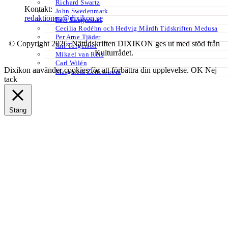
Richard Swartz
Kontakt:
John Swedenmark
redaktionen@dixikon.se
Erik Tängerstad
Cecilia Rodéhn och Hedvig Mårdh Tidskriften Medusa
Per Arne Tjäder
© Copyright 2026. Nättidskriften DIXIKON ges ut med stöd från
Jarl Torgerson
Kulturrådet.
Mikael van Reis
Carl Wilén
Dixikon använder cookies för att förbättra din upplevelse.
OK
Nej
Margareta Zetterström
tack
Stäng
Privacy Overview
This website uses cookies to improve your experience while you
navigate through the website. Out of these, the cookies that are
categorized as necessary are stored on your browser as they are
essential for the working of basic functionalities of the website. We
also use third-party cookies that help us analyze and understand how
you use this website. These cookies will be stored in your browser
only with your consent. You also have the option to opt-out of these
cookies. But opting out of some of these cookies may affect your
browsing experience.