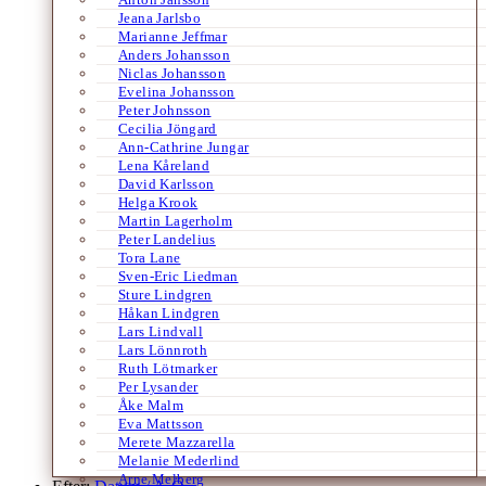
Jeana Jarlsbo
Marianne Jeffmar
Anders Johansson
Niclas Johansson
Evelina Johansson
Peter Johnsson
Cecilia Jöngard
Ann-Cathrine Jungar
Lena Kåreland
David Karlsson
Helga Krook
Martin Lagerholm
Peter Landelius
Tora Lane
Sven-Eric Liedman
Sture Lindgren
Håkan Lindgren
Lars Lindvall
Lars Lönnroth
Ruth Lötmarker
Per Lysander
Åke Malm
Eva Mattsson
Merete Mazzarella
Melanie Mederlind
Arne Melberg