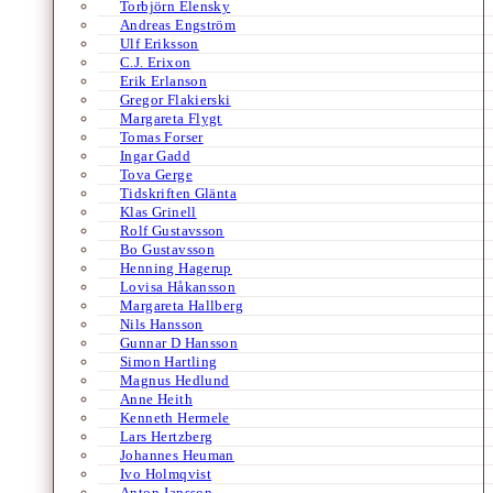
Torbjörn Elensky
Andreas Engström
Ulf Eriksson
C.J. Erixon
Erik Erlanson
Gregor Flakierski
Margareta Flygt
Tomas Forser
Ingar Gadd
Tova Gerge
Tidskriften Glänta
Klas Grinell
Rolf Gustavsson
Bo Gustavsson
Henning Hagerup
Lovisa Håkansson
Margareta Hallberg
Nils Hansson
Gunnar D Hansson
Simon Hartling
Magnus Hedlund
Anne Heith
Kenneth Hermele
Lars Hertzberg
Johannes Heuman
Ivo Holmqvist
Anton Jansson