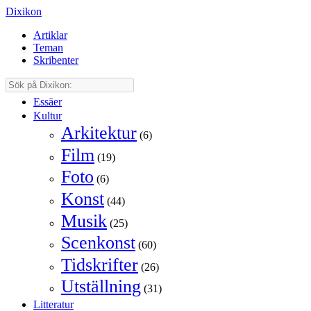
Dixikon
Artiklar
Teman
Skribenter
Essäer
Kultur
Arkitektur
(6)
Film
(19)
Foto
(6)
Konst
(44)
Musik
(25)
Scenkonst
(60)
Tidskrifter
(26)
Utställning
(31)
Litteratur