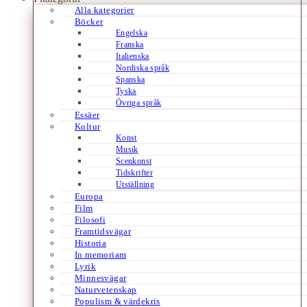
Alla kategorier
Böcker
Engelska
Franska
Italienska
Nordiska språk
Spanska
Tyska
Övriga språk
Essäer
Kultur
Konst
Musik
Scenkonst
Tidskrifter
Utställning
Europa
Film
Filosofi
Framtidsvägar
Historia
In memoriam
Lyrik
Minnesvägar
Naturvetenskap
Populism & värdekris