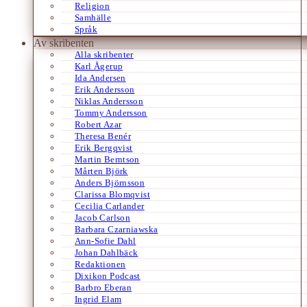
Religion
Samhälle
Språk
Av skribenten
Alla skribenter
Karl Ågerup
Ida Andersen
Erik Andersson
Niklas Andersson
Tommy Andersson
Robert Azar
Theresa Benér
Erik Bergqvist
Martin Berntson
Mårten Björk
Anders Björnsson
Clarissa Blomqvist
Cecilia Carlander
Jacob Carlson
Barbara Czarniawska
Ann-Sofie Dahl
Johan Dahlbäck
Redaktionen
Dixikon Podcast
Barbro Eberan
Ingrid Elam