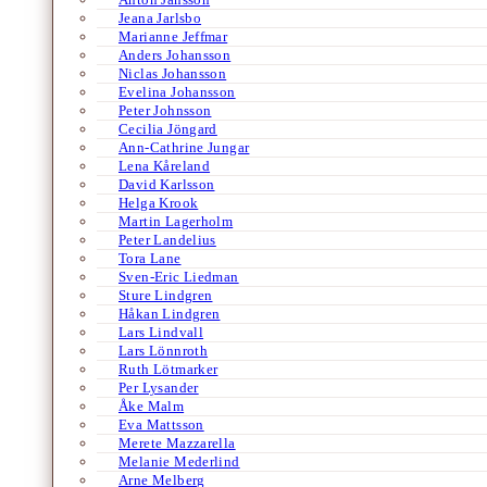
Jeana Jarlsbo
Marianne Jeffmar
Anders Johansson
Niclas Johansson
Evelina Johansson
Peter Johnsson
Cecilia Jöngard
Ann-Cathrine Jungar
Lena Kåreland
David Karlsson
Helga Krook
Martin Lagerholm
Peter Landelius
Tora Lane
Sven-Eric Liedman
Sture Lindgren
Håkan Lindgren
Lars Lindvall
Lars Lönnroth
Ruth Lötmarker
Per Lysander
Åke Malm
Eva Mattsson
Merete Mazzarella
Melanie Mederlind
Arne Melberg