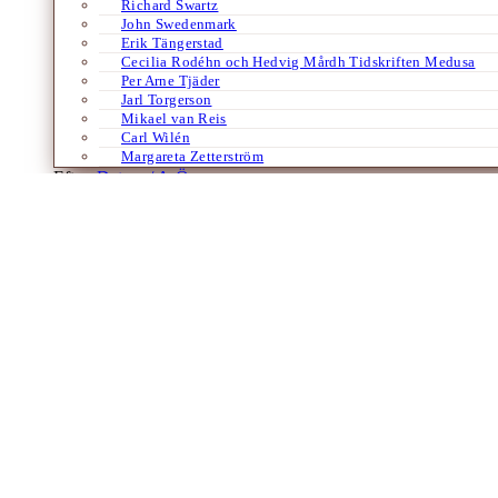
Richard Swartz
John Swedenmark
Erik Tängerstad
Cecilia Rodéhn och Hedvig Mårdh Tidskriften Medusa
Per Arne Tjäder
Jarl Torgerson
Mikael van Reis
Carl Wilén
Margareta Zetterström
Efter:
Datum /
A-Ö
Böcker
Engelska
Europa
Historia
Konst
Kultur
Gudinnan och kosacken
Ukrainarnas svar på ryska hot
Av
Sofia Nyblom
5 maj 2023
De skrattande kosackerna på Ilya Repins målning ”Zaporogkosackernas
fragment av tidig, andlig kultur. I den nyutkomna Treasures of Ukra
Laddar fler artiklar