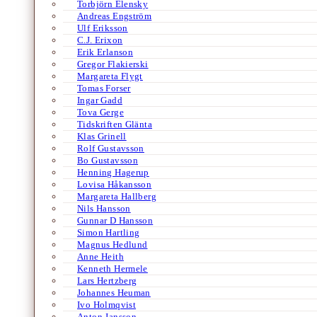
Torbjörn Elensky
Andreas Engström
Ulf Eriksson
C.J. Erixon
Erik Erlanson
Gregor Flakierski
Margareta Flygt
Tomas Forser
Ingar Gadd
Tova Gerge
Tidskriften Glänta
Klas Grinell
Rolf Gustavsson
Bo Gustavsson
Henning Hagerup
Lovisa Håkansson
Margareta Hallberg
Nils Hansson
Gunnar D Hansson
Simon Hartling
Magnus Hedlund
Anne Heith
Kenneth Hermele
Lars Hertzberg
Johannes Heuman
Ivo Holmqvist
Anton Jansson