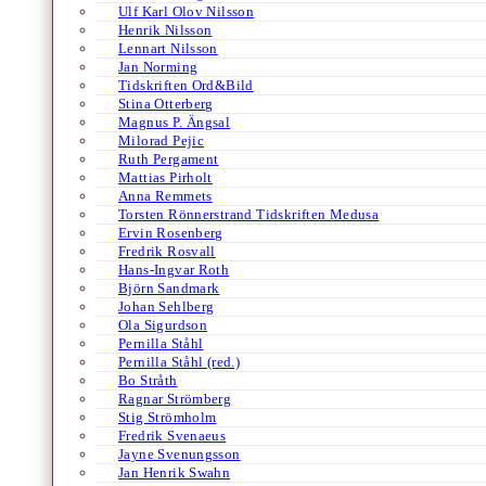
Ulf Karl Olov Nilsson
Henrik Nilsson
Lennart Nilsson
Jan Norming
Tidskriften Ord&Bild
Stina Otterberg
Magnus P. Ängsal
Milorad Pejic
Ruth Pergament
Mattias Pirholt
Anna Remmets
Torsten Rönnerstrand Tidskriften Medusa
Ervin Rosenberg
Fredrik Rosvall
Hans-Ingvar Roth
Björn Sandmark
Johan Sehlberg
Ola Sigurdson
Pernilla Ståhl
Pernilla Ståhl (red.)
Bo Stråth
Ragnar Strömberg
Stig Strömholm
Fredrik Svenaeus
Jayne Svenungsson
Jan Henrik Swahn