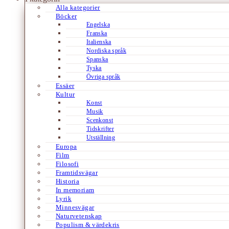
Alla kategorier
Böcker
Engelska
Franska
Italienska
Nordiska språk
Spanska
Tyska
Övriga språk
Essäer
Kultur
Konst
Musik
Scenkonst
Tidskrifter
Utställning
Europa
Film
Filosofi
Framtidsvägar
Historia
In memoriam
Lyrik
Minnesvägar
Naturvetenskap
Populism & värdekris