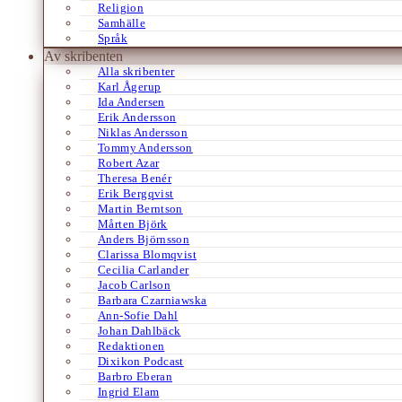
Religion
Samhälle
Språk
Av skribenten
Alla skribenter
Karl Ågerup
Ida Andersen
Erik Andersson
Niklas Andersson
Tommy Andersson
Robert Azar
Theresa Benér
Erik Bergqvist
Martin Berntson
Mårten Björk
Anders Björnsson
Clarissa Blomqvist
Cecilia Carlander
Jacob Carlson
Barbara Czarniawska
Ann-Sofie Dahl
Johan Dahlbäck
Redaktionen
Dixikon Podcast
Barbro Eberan
Ingrid Elam