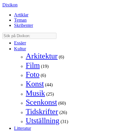
Dixikon
Artiklar
Teman
Skribenter
Essäer
Kultur
Arkitektur
(6)
Film
(19)
Foto
(6)
Konst
(44)
Musik
(25)
Scenkonst
(60)
Tidskrifter
(26)
Utställning
(31)
Litteratur