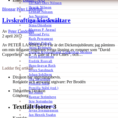
Efter:
Datum /
A-Ö
Ulf Karl Olov Nilsson
Henrik Nilsson
Bloggar
Peter Landelius
Lennart Nilsson
Jan Norming
Livskraftiga kioskvältare
Tidskriften Ord&Bild
Stina Otterberg
Magnus P. Ängsal
Av
Peter Landelius
Milorad Pejic
2 april 2012
Ruth Pergament
Mattias Pirholt
Av PETER LANDELIUS I år är det Dickensjubileum; jag påminns
Anna Remmets
om min tidigaste ungdoms ivriga läsning av romaner som ”David
Torsten Rönnerstrand Tidskriften Medusa
Copperfield” och ”A Tale of Two Cities”, och…
Ervin Rosenberg
Fredrik Rosvall
Hans-Ingvar Roth
Laddar fler artiklar
Björn Sandmark
Johan Sehlberg
Dixikon har utgivningsbevis.
Ola Sigurdson
Redaktör och ansvarig utgivare: Per Brodén
Pernilla Ståhl
Pernilla Ståhl (red.)
Tidskriften Dixikon
Bo Stråth
Göteborg
Ragnar Strömberg
Stig Strömholm
Textfält footer 3
Fredrik Svenaeus
Jayne Svenungsson
Jan Henrik Swahn
Kontakt: