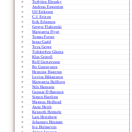
Torbjörn Elensky
Andreas Engström
Ulf Eriksson
C.J. Erixon
Erik Erlanson
Gregor Flakierski
Margareta Flygt
Tomas Forser
Ingar Gadd
Tova Gerge
Tidskriften Glänta
Klas Grinell
Rolf Gustavsson
Bo Gustavsson
Henning Hagerup
Lovisa Håkansson
Margareta Hallberg
Nils Hansson
Gunnar D Hansson
Simon Hartling
Magnus Hedlund
Anne Heith
Kenneth Hermele
Lars Hertzberg
Johannes Heuman
Ivo Holmqvist
Anton Jansson