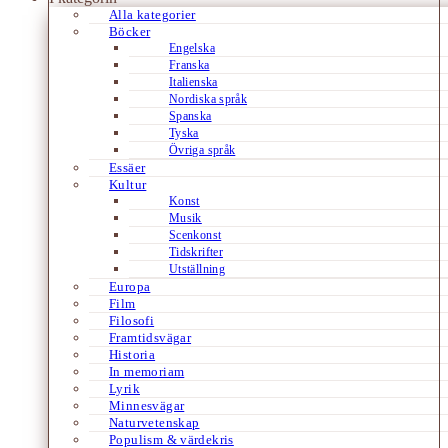
Alla kategorier
Böcker
Engelska
Franska
Italienska
Nordiska språk
Spanska
Tyska
Övriga språk
Essäer
Kultur
Konst
Musik
Scenkonst
Tidskrifter
Utställning
Europa
Film
Filosofi
Framtidsvägar
Historia
In memoriam
Lyrik
Minnesvägar
Naturvetenskap
Populism & värdekris