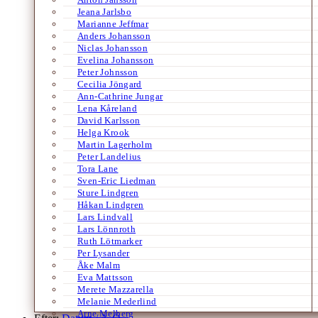
Jeana Jarlsbo
Marianne Jeffmar
Anders Johansson
Niclas Johansson
Evelina Johansson
Peter Johnsson
Cecilia Jöngard
Ann-Cathrine Jungar
Lena Kåreland
David Karlsson
Helga Krook
Martin Lagerholm
Peter Landelius
Tora Lane
Sven-Eric Liedman
Sture Lindgren
Håkan Lindgren
Lars Lindvall
Lars Lönnroth
Ruth Lötmarker
Per Lysander
Åke Malm
Eva Mattsson
Merete Mazzarella
Melanie Mederlind
Arne Melberg