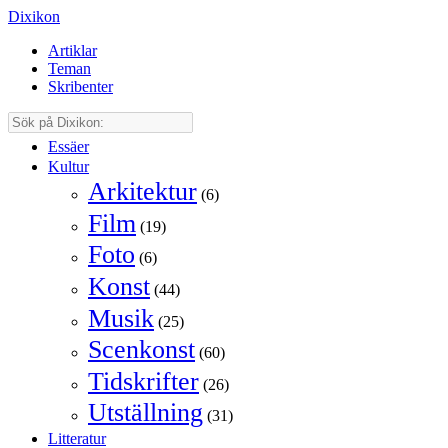
Dixikon
Artiklar
Teman
Skribenter
Essäer
Kultur
Arkitektur
(6)
Film
(19)
Foto
(6)
Konst
(44)
Musik
(25)
Scenkonst
(60)
Tidskrifter
(26)
Utställning
(31)
Litteratur