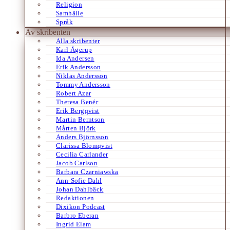
Religion
Samhälle
Språk
Av skribenten
Alla skribenter
Karl Ågerup
Ida Andersen
Erik Andersson
Niklas Andersson
Tommy Andersson
Robert Azar
Theresa Benér
Erik Bergqvist
Martin Berntson
Mårten Björk
Anders Björnsson
Clarissa Blomqvist
Cecilia Carlander
Jacob Carlson
Barbara Czarniawska
Ann-Sofie Dahl
Johan Dahlbäck
Redaktionen
Dixikon Podcast
Barbro Eberan
Ingrid Elam