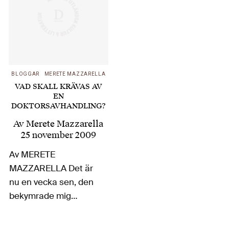
BLOGGAR
MERETE MAZZARELLA
VAD SKALL KRÄVAS AV
EN
DOKTORSAVHANDLING?
Av
Merete Mazzarella
25 november 2009
Av MERETE
MAZZARELLA Det är
nu en vecka sen, den
bekymrade mig
mycket i nån månad
innan och den har