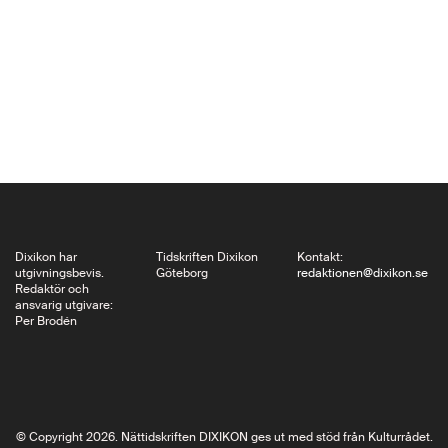
fortsatt att bekymra
mig. Vad det handlar
om är…
Dixikon har
Tidskriften Dixikon
Kontakt:
utgivningsbevis.
Göteborg
redaktionen@dixikon.se
Redaktör och
ansvarig utgivare:
Per Brodén
© Copyright 2026. Nättidskriften DIXIKON ges ut med stöd från Kulturrådet.