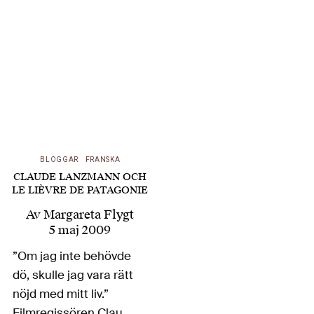
Paul Sartres och
Simone de Beauvoirs
privatliv som för deras
författarskap.
Människor som inte…
BLOGGAR
FRANSKA
CLAUDE LANZMANN OCH
LE LIÈVRE DE PATAGONIE
Av
Margareta Flygt
5 maj 2009
”Om jag inte behövde
dö, skulle jag vara rätt
nöjd med mitt liv.”
Filmregissören Claude