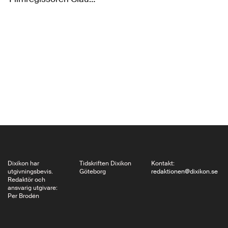
Lanzmann, närmast
synonym med
dokumentären Shoah
om förintelsen, har
gett ut sina memoarer
Le Lièvre de
Patagonie. Det är ett
enastående verk om
en intellektuells…
Dixikon har
Tidskriften Dixikon
Kontakt:
utgivningsbevis.
Göteborg
redaktionen@dixikon.se
Redaktör och
ansvarig utgivare:
Per Brodén