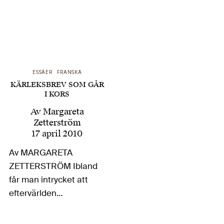
ESSÄER
FRANSKA
KÄRLEKSBREV SOM GÅR
I KORS
Av
Margareta
Zetterström
17 april 2010
Av MARGARETA
ZETTERSTRÖM Ibland
får man intrycket att
eftervärlden
intresserar sig minst
lika mycket för Jean-