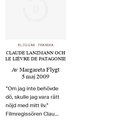
BLOGGAR
FRANSKA
CLAUDE LANZMANN OCH
LE LIÈVRE DE PATAGONIE
Av
Margareta Flygt
5 maj 2009
”Om jag inte behövde
dö, skulle jag vara rätt
nöjd med mitt liv.”
Filmregissören Claude
Lanzmann, närmast
synonym med
dokumentären Shoah