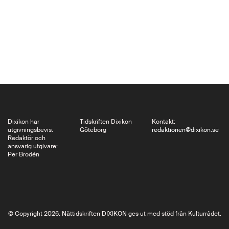
om förintelsen, har
gett ut sina memoarer
Le Lièvre de
Patagonie. Det är ett
enastående verk om
en intellektuells…
Dixikon har
Tidskriften Dixikon
Kontakt:
utgivningsbevis.
Göteborg
redaktionen@dixikon.se
Redaktör och
ansvarig utgivare:
Per Brodén
© Copyright 2026. Nättidskriften DIXIKON ges ut med stöd från Kulturrådet.